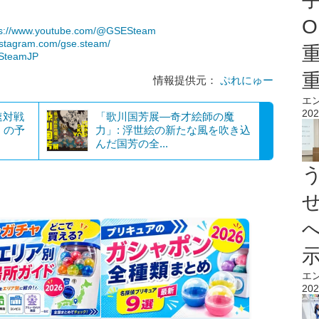
O
ps://www.youtube.com/@GSESteam
nstagram.com/gse.steam/
eSteamJP
情報提供元：
ぷれにゅー
エ
202
高速対戦
「歌川国芳展―奇才絵師の魔
』の予
力」: 浮世絵の新たな風を吹き込
んだ国芳の全...
エ
202