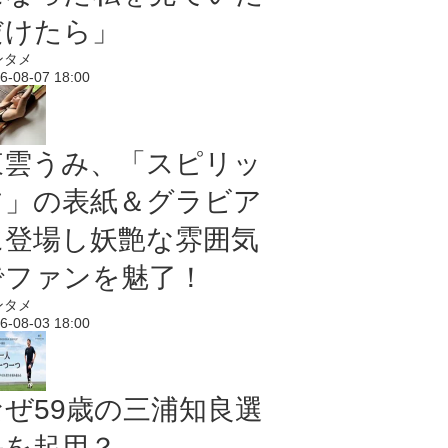
だけたら」
ンタメ
6-08-07 18:00
東雲うみ、「スピリッ
ツ」の表紙＆グラビア
に登場し妖艶な雰囲気
でファンを魅了！
ンタメ
6-08-03 18:00
なぜ59歳の三浦知良選
手を起用？