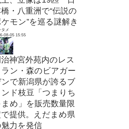
本橋・八重洲で“伝説の
ポケモン”を巡る謎解き
ンタメ
6-08-05 15:55
明治神宮外苑内のレス
トラン・森のビアガー
デンで新潟県が誇るブ
ランド枝豆「つまりち
ゃまめ」を販売数量限
定で提供。えだまめ県
の魅力を発信