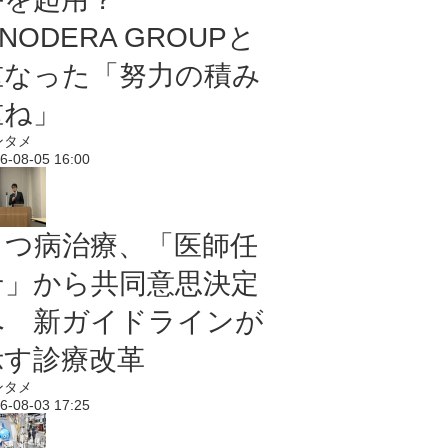
NODERA GROUPと
重なった「努力の積み
重ね」
ンタメ
6-08-05 16:00
うつ病治療、「医師任
せ」から共同意思決定
へ 新ガイドラインが
示す診療改革
ンタメ
6-08-03 17:25