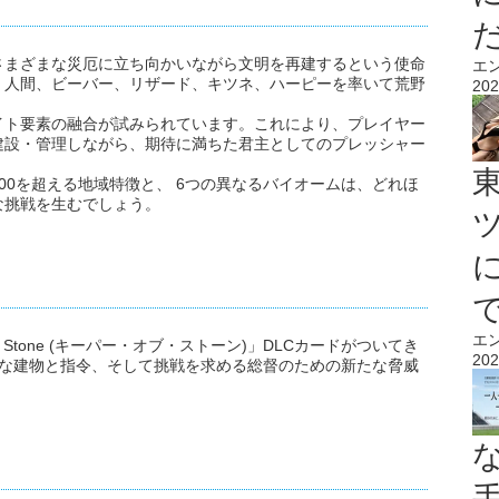
さまざまな災厄に立ち向かいながら文明を再建するという使命
エ
、人間、ビーバー、リザード、キツネ、ハーピーを率いて荒野
202
イト要素の融合が試みられています。これにより、プレイヤー
建設・管理しながら、期待に満ちた君主としてのプレッシャー
00を超える地域特徴と、 6つの異なるバイオームは、どれほ
な挑戦を生むでしょう。
エ
he Stone (キーパー・オブ・ストーン)」DLCカードがついてき
202
たな建物と指令、そして挑戦を求める総督のための新たな脅威