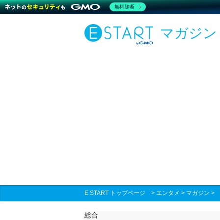
無料診断
マガジン
E START トップページ
>
エンタメ
>
マガジン
総合