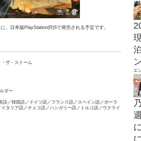
2
月16日に、日本版PlayStation(R)5で発売される予定です。
インスト・ザ・ストーム
エ
202
ビルダー
)／英語／韓国語／ドイツ語／フランス語／スペイン語／ポーラ
／イタリア語／チェコ語／ハンガリー語／トルコ語／ウクライ