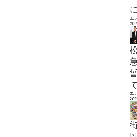
エ
202
エ
202