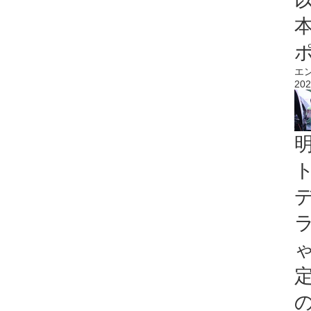
エ
202