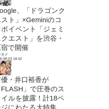
oogle、「ドラゴンク
スト」×Geminiのコ
ラボイベント「ジェミ
ニクエスト」を渋谷・
原宿で開催
ンタメ
6-08-03 18:42
声優・井口裕香が
「FLASH」で圧巻のス
タイルを披露！計18ペ
ージにわたる大特集