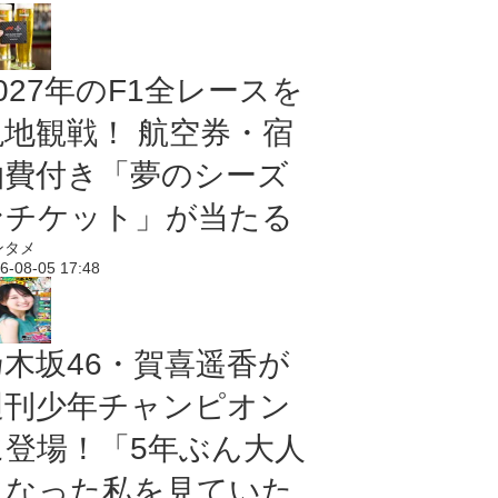
027年のF1全レースを
現地観戦！ 航空券・宿
泊費付き「夢のシーズ
ンチケット」が当たる
ンタメ
6-08-05 17:48
乃木坂46・賀喜遥香が
週刊少年チャンピオン
に登場！「5年ぶん大人
になった私を見ていた