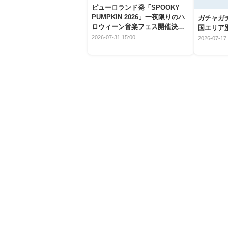
ピューロランド発「SPOOKY
PUMPKIN 2026」一夜限りのハ
ガチャガ
ロウィーン音楽フェス開催決
国エリア別
定！
2026-07-31 15:00
2026-07-17 