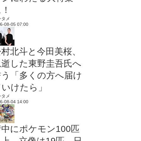
に！
ンタメ
6-08-05 07:00
松村北斗と今田美桜、
急逝した東野圭吾氏へ
誓う「多くの方へ届け
ていけたら」
ンタメ
6-08-04 14:00
街中にポケモン100匹
以上、立像は19匹 日