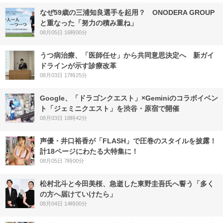
なぜ59歳の三浦知良選手を起用？ ONODERA GROUP
と重なった「努力の積み重ね」
08月05日 16時00分
うつ病治療、「医師任せ」から共同意思決定へ 新ガイ
ドラインが示す診療改革
08月03日 17時25分
Google、「ドラゴンクエスト」×Geminiのコラボイベン
ト「ジェミニクエスト」を渋谷・原宿で開催
08月03日 18時42分
声優・井口裕香が「FLASH」で圧巻のスタイルを披露！
計18ページにわたる大特集に！
08月05日 7時00分
松村北斗と今田美桜、急逝した東野圭吾氏へ誓う「多く
の方へ届けていけたら」
08月04日 14時00分