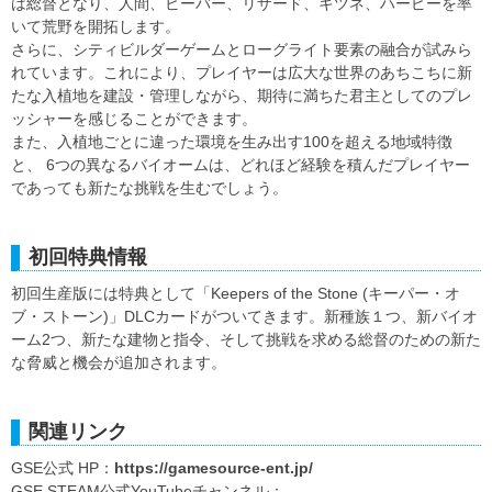
は総督となり、人間、ビーバー、リザード、キツネ、ハーピーを率
いて荒野を開拓します。
さらに、シティビルダーゲームとローグライト要素の融合が試みら
れています。これにより、プレイヤーは広大な世界のあちこちに新
たな入植地を建設・管理しながら、期待に満ちた君主としてのプレ
ッシャーを感じることができます。
また、入植地ごとに違った環境を生み出す100を超える地域特徴
と、 6つの異なるバイオームは、どれほど経験を積んだプレイヤー
であっても新たな挑戦を生むでしょう。
初回特典情報
初回生産版には特典として「Keepers of the Stone (キーパー・オ
ブ・ストーン)」DLCカードがついてきます。新種族１つ、新バイオ
ーム2つ、新たな建物と指令、そして挑戦を求める総督のための新た
な脅威と機会が追加されます。
関連リンク
GSE公式 HP：
https://gamesource-ent.jp/
GSE STEAM公式YouTubeチャンネル：