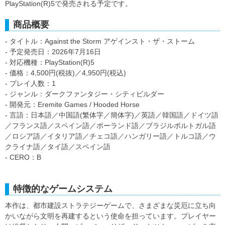
PlayStation(R)5で発売される予定です。
商品概要
- タイトル：Against the Storm アゲインスト・ザ・ストーム
- 予定発売日：2026年7月16日
- 対応機種：PlayStation(R)5
- 価格：4,500円(税抜)／4,950円(税込)
- プレイ人数：1
- ジャンル：ダークファンタジー・シティビルダー
- 開発元：Eremite Games / Hooded Horse
- 言語：日本語／中国語(繁体字／簡体字)／英語／韓国語／ドイツ語
／フランス語／スペイン語／ポーランド語／ブラジルポルトガル語
／ロシア語／イタリア語／チェコ語／ハンガリー語／トルコ語／ウ
クライナ語／タイ語／スペイン語
- CERO：B
特徴的なゲームシステム
本作は、都市建設ストラテジーゲームで、さまざまな災厄に立ち向
かいながら文明を再建するという使命を担っています。プレイヤー