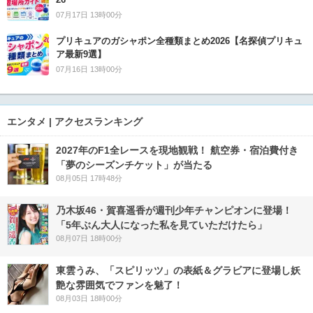
07月17日 13時00分
プリキュアのガシャポン全種類まとめ2026【名探偵プリキュ
ア最新9選】
07月16日 13時00分
エンタメ | アクセスランキング
2027年のF1全レースを現地観戦！ 航空券・宿泊費付き
「夢のシーズンチケット」が当たる
08月05日 17時48分
乃木坂46・賀喜遥香が週刊少年チャンピオンに登場！
「5年ぶん大人になった私を見ていただけたら」
08月07日 18時00分
東雲うみ、「スピリッツ」の表紙＆グラビアに登場し妖
艶な雰囲気でファンを魅了！
08月03日 18時00分