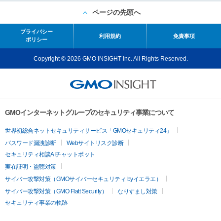
ページの先頭へ
プライバシー
利用規約
免責事項
ポリシー
Copyright © 2026 GMO INSIGHT Inc. All Rights Reserved.
GMOインターネットグループのセキュリティ事業について
世界初総合ネットセキュリティサービス「GMOセキュリティ24」
パスワード漏洩診断
Webサイトリスク診断
セキュリティ相談AIチャットボット
実在証明・盗聴対策
サイバー攻撃対策（GMOサイバーセキュリティ byイエラエ）
サイバー攻撃対策（GMO Flatt Security）
なりすまし対策
セキュリティ事業の軌跡