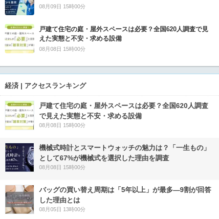
08月09日 15時00分
戸建て住宅の庭・屋外スペースは必要？全国620人調査で見
えた実態と不安・求める設備
08月08日 15時00分
経済 | アクセスランキング
戸建て住宅の庭・屋外スペースは必要？全国620人調査
で見えた実態と不安・求める設備
08月08日 15時00分
機械式時計とスマートウォッチの魅力は？「一生もの」
として67%が機械式を選択した理由を調査
08月08日 15時00分
バッグの買い替え周期は「5年以上」が最多―9割が回答
した理由とは
08月05日 13時00分