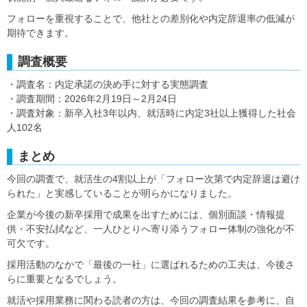
フォローを重視することで、他社との差別化や内定辞退率の低減が
期待できます。
調査概要
・調査名：内定承諾の決め手に対する実態調査
・調査期間：2026年2月19日～2月24日
・調査対象：新卒入社3年以内、就活時に内定3社以上獲得した社会
人102名
まとめ
今回の調査で、就活生の4割以上が「フォロー次第で内定辞退は避け
られた」と実感していることが明らかになりました。
企業が今後の新卒採用で成果を出すためには、個別面談・情報提
供・不安払拭など、一人ひとりへ寄り添うフォロー体制の強化が不
可欠です。
採用活動のなかで「最後の一社」に選ばれるための工夫は、今後さ
らに重要となるでしょう。
就活や採用業務に関わる読者の方は、今回の調査結果を参考に、自