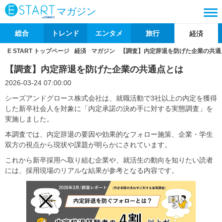
マガジン
総合
トレンド
エンタメ
旅行
経済
E START トップページ
経済
マガジン
【調査】内定辞退を防げた企業の共通
【調査】内定辞退を防げた企業の共通点とは
2026-03-24 07:00:00
シーズアンドグロース株式会社は、就職活動で3社以上の内定を獲得
した新卒社会人を対象に「内定承諾の決め手に対する実態調査」を
実施しました。
本調査では、内定辞退の要因や効果的なフォロー施策、企業・学生
双方の視点から現状や課題が明らかにされています。
これから新卒採用へ取り組む企業や、就活生の動向を知りたい読者
には、採用現場のリアルな結果が参考となる内容です。