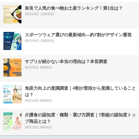
奈良で人気の食べ物お土産ランキング！第1位は？
08月04日 11時30分
スポーツウェア選びの最新傾向―約7割がデザイン重視
08月09日 15時00分
サプリが続かない本当の理由は？本音調査
08月06日 9時00分
免疫力向上の意識調査｜4割が普段から意識していること
は？
08月04日 9時00分
介護食の認知度・種類・選び方調査｜7割超の認知度トッ
プ商品とは？
08月10日 9時00分