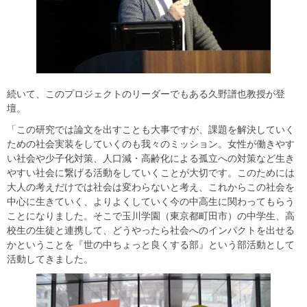
続いて、このプロジェクトのリーダーでもある久野譜也教授が登
壇。
「この研究では論文を出すことも大事ですが、課題を解決していく
ための社会実装をしていくのも我々のミッション。女性が働きやす
い社会や少子化対策、人口減・高齢化による孤立への対策など生き
やすい社会に繋げる活動をしていくことが大切です。このためには
大人の考えだけでは社会は変わらないと考え、これからこの社会を
中心に生きていく、よりよくしていく今の中高生に関わってもらう
ことになりました。そこで玉川学園（東京都町田市）の中学生、高
校生の生徒と連携して、どうやったら社会へのインパクトを出せる
かということを『世の中ちょっと良くする部』という部活動として
活動してきました。