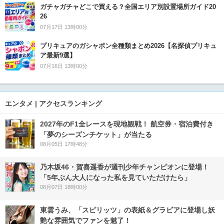
ガチャガチャどこで買える？全国エリア別設置場所ガイド20
26
07月17日 13時00分
プリキュアのガシャポン全種類まとめ2026【名探偵プリキュ
ア最新9選】
07月16日 13時00分
エンタメ | アクセスランキング
2027年のF1全レースを現地観戦！ 航空券・宿泊費付き
「夢のシーズンチケット」が当たる
08月05日 17時48分
乃木坂46・賀喜遥香が週刊少年チャンピオンに登場！
「5年ぶん大人になった私を見ていただけたら」
08月07日 18時00分
東雲うみ、「スピリッツ」の表紙＆グラビアに登場し妖
艶な雰囲気でファンを魅了！