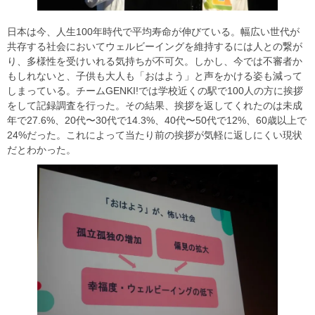
日本は今、人生100年時代で平均寿命が伸びている。幅広い世代が
共存する社会においてウェルビーイングを維持するには人との繋が
り、多様性を受けいれる気持ちが不可欠。しかし、今では不審者か
もしれないと、子供も大人も「おはよう」と声をかける姿も減って
しまっている。チームGENKI!では学校近くの駅で100人の方に挨拶
をして記録調査を行った。その結果、挨拶を返してくれたのは未成
年で27.6%、20代〜30代で14.3%、40代〜50代で12%、60歳以上で
24%だった。これによって当たり前の挨拶が気軽に返しにくい現状
だとわかった。