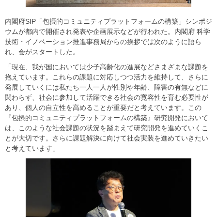
内閣府SIP「包摂的コミュニティプラットフォームの構築」シンポジ
ウムが都内で開催され発表や企画展示などが行われた。内閣府 科学
技術・イノベーション推進事務局からの挨拶では次のように語ら
れ、会がスタートした。
「現在、我が国においては少子高齢化の進展などさまざまな課題を
抱えています。これらの課題に対応しつつ活力を維持して、さらに
発展していくには私たち一人一人が性別や年齢、障害の有無などに
関わらず、社会に参加して活躍できる社会の寛容性を育む必要性が
あり、個人の自立性を高めることが重要だと考えています。この
『包摂的コミュニティプラットフォームの構築』研究開発において
は、このような社会課題の状況を踏まえて研究開発を進めていくこ
とが大切です。さらに課題解決に向けて社会実装を進めていきたい
と考えています」