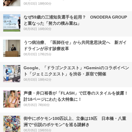
08月03日 18時00分
なぜ59歳の三浦知良選手を起用？ ONODERA GROUP
と重なった「努力の積み重ね」
08月05日 16時00分
うつ病治療、「医師任せ」から共同意思決定へ 新ガイ
ドラインが示す診療改革
08月03日 17時25分
Google、「ドラゴンクエスト」×Geminiのコラボイベン
ト「ジェミニクエスト」を渋谷・原宿で開催
08月03日 18時42分
声優・井口裕香が「FLASH」で圧巻のスタイルを披露！
計18ページにわたる大特集に！
08月05日 7時00分
街中にポケモン100匹以上、立像は19匹 日本橋・八重
洲で“伝説のポケモン”を巡る謎解き
08月05日 15時55分