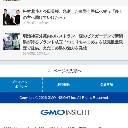
松村北斗と今田美桜、急逝した東野圭吾氏へ誓う「多く
の方へ届けていけたら」
08月04日 14時00分
明治神宮外苑内のレストラン・森のビアガーデンで新潟
県が誇るブランド枝豆「つまりちゃまめ」を販売数量限
定で提供。えだまめ県の魅力を発信
08月05日 15時51分
ページの先頭へ
プライバシー
利用規約
免責事項
ポリシー
Copyright © 2026 GMO INSIGHT Inc. All Rights Reserved.