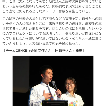
中。これは大人になっても幼少期に読んだ絵本の内容を覚えている
という点から発想を得たものだ。間接的な表現で誰もが自分ごとと
して当てはめられるようなストーリー作成を目指している。
この絵本の発表会の場として講演会なども実施予定。自分たちの想
いを多くの人に伝えると共に、未就学児やその保護者、高校生の三
世代で各々が感じた悩みを共有、話し合いの場にも活用したいと今
後のプロジェクトについても説明した。「個性や違いが間違いにな
っている社会から違いが間違いではない社会へ私たちと一緒に変え
ていきましょう」と力強い言葉で発表を締め括った。
【チームGENKI!（金岡 芽依さん、杜 康平さん）発表】