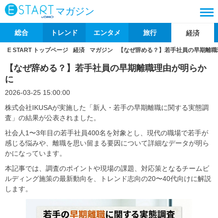
マガジン
総合
トレンド
エンタメ
旅行
経済
E START トップページ
経済
マガジン
【なぜ辞める？】若手社員の早期離職
【なぜ辞める？】若手社員の早期離職理由が明らか
に
2026-03-25 15:00:00
株式会社IKUSAが実施した「新人・若手の早期離職に関する実態調
査」の結果が公表されました。
社会人1〜3年目の若手社員400名を対象とし、現代の職場で若手が
感じる悩みや、離職を思い留まる要因について詳細なデータが明ら
かになっています。
本記事では、調査のポイントや現場の課題、対応策となるチームビ
ルディング施策の最新動向を、トレンド志向の20〜40代向けに解説
します。