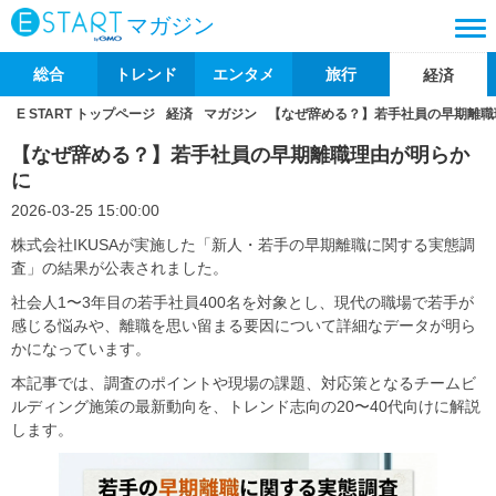
マガジン
総合
トレンド
エンタメ
旅行
経済
E START トップページ
経済
マガジン
【なぜ辞める？】若手社員の早期離職
【なぜ辞める？】若手社員の早期離職理由が明らか
に
2026-03-25 15:00:00
株式会社IKUSAが実施した「新人・若手の早期離職に関する実態調
査」の結果が公表されました。
社会人1〜3年目の若手社員400名を対象とし、現代の職場で若手が
感じる悩みや、離職を思い留まる要因について詳細なデータが明ら
かになっています。
本記事では、調査のポイントや現場の課題、対応策となるチームビ
ルディング施策の最新動向を、トレンド志向の20〜40代向けに解説
します。