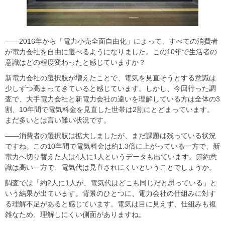
――2016年から「電力小売全面自由化」によって、すべての消費者
が電力会社を自由に選べるようになりました。この10年で生活者の
意識はどの程度変わったと感じていますか？
新電力会社の選択肢が増えたことで、電気を見直そうとする意識は
少しずつ高まってきていると感じています。しかし、今回行った調
査で、大手電力会社と新電力会社の違いを理解している方は全体の3
割、10年間で電気料金を見直した世帯は2割にとどまっています。
まだ多いとは言い難い状況です。
――消費者の選択肢は拡大しましたが、まだ課題は残っている状況
ですね。この10年間で電気料金は約1.3倍に上がっている一方で、新
電力へ切り替えた人は4人に1人というデータも出ています。節約意
識は高い一方で、電気代は見直されにくいということでしょうか。
調査では「約2人に1人が、電気代はどこも同じだと思っている」と
いう結果が出ています。背景のひとつに、電力会社の仕組みに対す
る理解不足があると感じています。電気は目に見えず、仕組みも複
雑なため、理解しにくい側面がありますね。