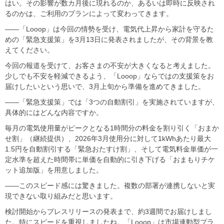
はい。その影響が数カ月後に現れるのか、あるいは即時に反映され
るのかは、ご利用のプランによって変わってきます。
――「Looop」は今回の情勢を受け、電気代上昇から家計を守るた
めの「緊急支援策」を3月13日に発表されましたが、その背景を教
えてください。
今回の報道を受けて、お客さまの不安が大きくなると考えました。
少しでも不安を軽減できるよう、「Looop」ならではの支援策をお
届けしたいという思いで、3月上旬から準備を進めてきました。
――「緊急支援策」では「3つの自動割引」を実施されていますが、
具体的にはどんな内容ですか。
毎月の電気使用量がピークとなる1時間分の料金を割り引く「おまか
せ割」（継続提供）、2026年3月使用分に対して1kWhあたり最大
1.5円を自動割引する「緊急おたすけ割」、そして電気料金単価が一
定水準を超えた時間帯に単価を自動的に引き下げる「おまもりチケ
ット追加版」を用意しました。
――このスピード感には驚きました。複数の部署が連携しないと実
現できない取り組みだと思います。
検討開始からプレスリリースの発表まで、約3週間でお届けしまし
た。特にスピードを重視しましたね。「Looop」は市場連動型プラ