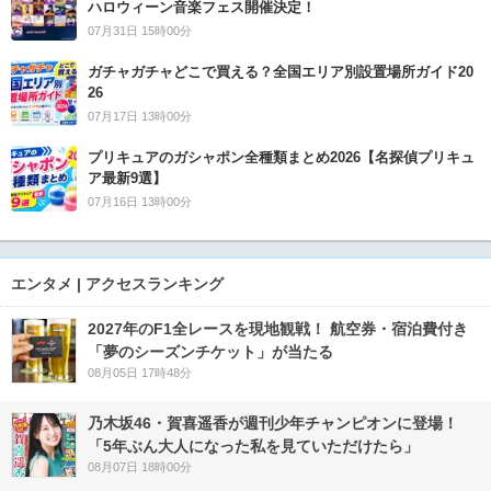
ハロウィーン音楽フェス開催決定！
07月31日 15時00分
ガチャガチャどこで買える？全国エリア別設置場所ガイド20
26
07月17日 13時00分
プリキュアのガシャポン全種類まとめ2026【名探偵プリキュ
ア最新9選】
07月16日 13時00分
エンタメ | アクセスランキング
2027年のF1全レースを現地観戦！ 航空券・宿泊費付き
「夢のシーズンチケット」が当たる
08月05日 17時48分
乃木坂46・賀喜遥香が週刊少年チャンピオンに登場！
「5年ぶん大人になった私を見ていただけたら」
08月07日 18時00分