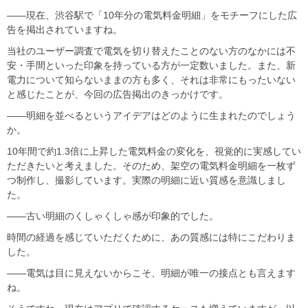
――現在、渋谷駅で「10年分の電気料金明細」をモチーフにした広
告を掲出されていますね。
当社のユーザー調査で電気を切り替えたことのない方のなかには不
安・手間といった印象を持っている方が一定数いました。また、新
電力について知らないままの方も多く、それは非常にもったいない
と感じたことが、今回の広告掲出のきっかけです。
――明細を並べるというアイデアはどのように生まれたのでしょう
か。
10年間で約1.3倍に上昇した電気料金の変化を、視覚的に実感してい
ただきたいと考えました。そのため、架空の電気料金明細を一枚ず
つ制作し、撮影しています。実際の明細に近い質感を意識しまし
た。
――古い明細のくしゃくしゃ感が印象的でした。
時間の経過を感じていただくために、あの質感には特にこだわりま
した。
――電気は目に見えないからこそ、明細が唯一の接点とも言えます
ね。