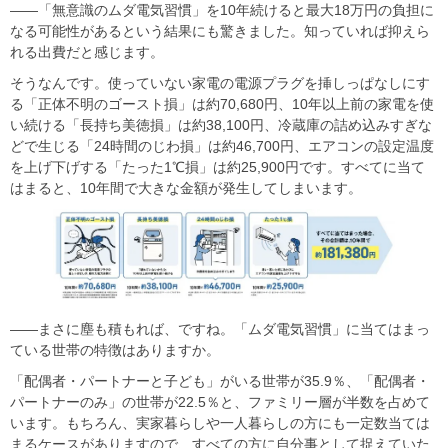
――「無意識のムダ電気習慣」を10年続けると最大18万円の負担に
なる可能性があるという結果にも驚きました。知っていれば抑えら
れる出費だと感じます。
そうなんです。使っていない家電の電源プラグを挿しっぱなしにす
る「正体不明のゴースト損」は約70,680円、10年以上前の家電を使
い続ける「長持ち美徳損」は約38,100円、冷蔵庫の詰め込みすぎな
どで生じる「24時間のじわ損」は約46,700円、エアコンの設定温度
を上げ下げする「たった1℃損」は約25,900円です。すべてに当て
はまると、10年間で大きな金額が発生してしまいます。
――まさに塵も積もれば、ですね。「ムダ電気習慣」に当てはまっ
ている世帯の特徴はありますか。
「配偶者・パートナーと子ども」がいる世帯が35.9％、「配偶者・
パートナーのみ」の世帯が22.5％と、ファミリー層が半数を占めて
います。もちろん、実家暮らしや一人暮らしの方にも一定数当ては
まるケースがありますので、すべての方に自分事として捉えていた