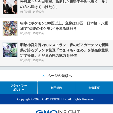
松村北斗と今田美桜、急逝した東野圭吾氏へ誓う「多く
の方へ届けていけたら」
08月04日 14時00分
街中にポケモン100匹以上、立像は19匹 日本橋・八重
洲で“伝説のポケモン”を巡る謎解き
08月05日 15時55分
明治神宮外苑内のレストラン・森のビアガーデンで新潟
県が誇るブランド枝豆「つまりちゃまめ」を販売数量限
定で提供。えだまめ県の魅力を発信
08月05日 15時51分
ページの先頭へ
プライバシー
利用規約
免責事項
ポリシー
Copyright © 2026 GMO INSIGHT Inc. All Rights Reserved.