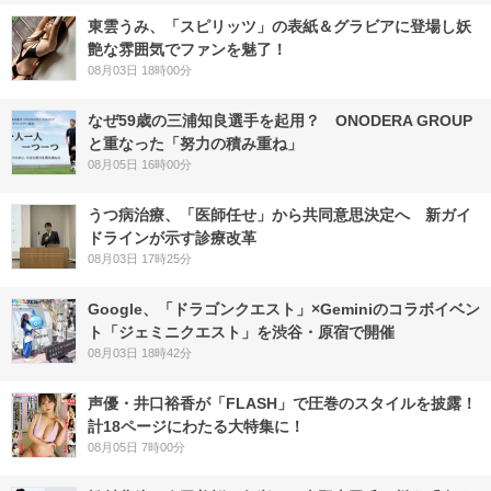
東雲うみ、「スピリッツ」の表紙＆グラビアに登場し妖
艶な雰囲気でファンを魅了！
08月03日 18時00分
なぜ59歳の三浦知良選手を起用？ ONODERA GROUP
と重なった「努力の積み重ね」
08月05日 16時00分
うつ病治療、「医師任せ」から共同意思決定へ 新ガイ
ドラインが示す診療改革
08月03日 17時25分
Google、「ドラゴンクエスト」×Geminiのコラボイベン
ト「ジェミニクエスト」を渋谷・原宿で開催
08月03日 18時42分
声優・井口裕香が「FLASH」で圧巻のスタイルを披露！
計18ページにわたる大特集に！
08月05日 7時00分