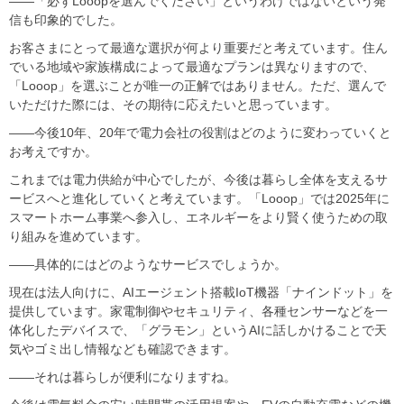
――「必ずLooopを選んでください」というわけではないという発
信も印象的でした。
お客さまにとって最適な選択が何より重要だと考えています。住ん
でいる地域や家族構成によって最適なプランは異なりますので、
「Looop」を選ぶことが唯一の正解ではありません。ただ、選んで
いただけた際には、その期待に応えたいと思っています。
――今後10年、20年で電力会社の役割はどのように変わっていくと
お考えですか。
これまでは電力供給が中心でしたが、今後は暮らし全体を支えるサ
ービスへと進化していくと考えています。「Looop」では2025年に
スマートホーム事業へ参入し、エネルギーをより賢く使うための取
り組みを進めています。
――具体的にはどのようなサービスでしょうか。
現在は法人向けに、AIエージェント搭載IoT機器「ナインドット」を
提供しています。家電制御やセキュリティ、各種センサーなどを一
体化したデバイスで、「グラモン」というAIに話しかけることで天
気やゴミ出し情報なども確認できます。
――それは暮らしが便利になりますね。