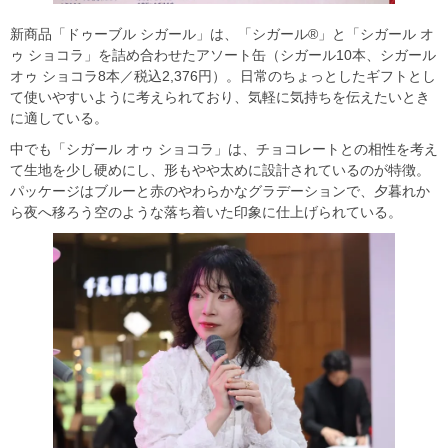
新商品「ドゥーブル シガール」は、「シガール®」と「シガール オ
ゥ ショコラ」を詰め合わせたアソート缶（シガール10本、シガール
オゥ ショコラ8本／税込2,376円）。日常のちょっとしたギフトとし
て使いやすいように考えられており、気軽に気持ちを伝えたいとき
に適している。
中でも「シガール オゥ ショコラ」は、チョコレートとの相性を考え
て生地を少し硬めにし、形もやや太めに設計されているのが特徴。
パッケージはブルーと赤のやわらかなグラデーションで、夕暮れか
ら夜へ移ろう空のような落ち着いた印象に仕上げられている。