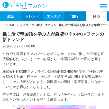
マガジン
総合
トレンド
エンタメ
旅行
経済
E START トップページ
経済
マガジン
推し活で韓国語を学ぶ人が急増中？K-
推し活で韓国語を学ぶ人が急増中？K-POPファンの
新トレンド
2026-03-27 07:00:00
K-POPや韓国ドラマのブームが続くなか、自分の“推し”の言葉を直
接理解したいというファン心理から、韓国語学習への関心が高まっ
ています。
株式会社NEXERとオンライン韓国語NEIGHBORが共同で全国の男
女50名を対象に行った「推し活」と語学学習に関する調査結果か
ら、ファン活動がどのように韓国語への興味・学習意欲につながっ
ているかが明らかになりました。
本記事では、調査結果とともに、推し活をきっかけに語学スキルを
磨きたい方へのヒントを詳しく解説します。