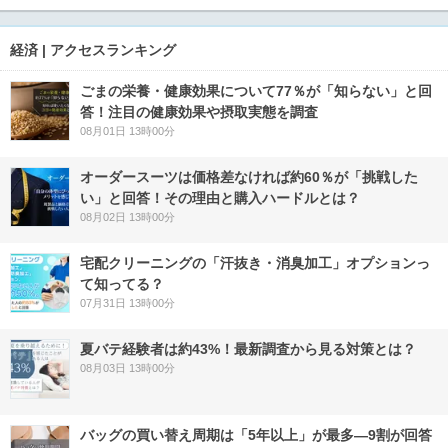
経済 | アクセスランキング
ごまの栄養・健康効果について77％が「知らない」と回
答！注目の健康効果や摂取実態を調査
08月01日 13時00分
オーダースーツは価格差なければ約60％が「挑戦した
い」と回答！その理由と購入ハードルとは？
08月02日 13時00分
宅配クリーニングの「汗抜き・消臭加工」オプションっ
て知ってる？
07月31日 13時00分
夏バテ経験者は約43%！最新調査から見る対策とは？
08月03日 13時00分
バッグの買い替え周期は「5年以上」が最多―9割が回答