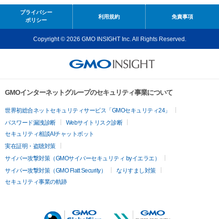
プライバシー
利用規約
免責事項
ポリシー
Copyright © 2026 GMO INSIGHT Inc. All Rights Reserved.
GMOインターネットグループのセキュリティ事業について
世界初総合ネットセキュリティサービス「GMOセキュリティ24」
パスワード漏洩診断
Webサイトリスク診断
セキュリティ相談AIチャットボット
実在証明・盗聴対策
サイバー攻撃対策（GMOサイバーセキュリティ byイエラエ）
サイバー攻撃対策（GMO Flatt Security）
なりすまし対策
セキュリティ事業の軌跡