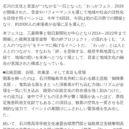
石川の文化と音楽が“つながる”一日となった「わっかフェス」2026
が開催された。音楽やパフォーマンスを通じて地域や社会の活性化
を目指す同イベントは、今年で4回目。今回は初の石川県での開催と
なり、約2000人の来場者が会場に足を運んだ。
本フェスは、三菱商事と朝日新聞社が中心となり2014～2022年まで
開催した復興支援音楽祭「歌の絆プロジェクト」の流れをくむ、“人
と人のつながり”をテーマに掲げるイベントだ。「わっか」とは人と
人とのつながり、すなわち「絆」を意味する。能登半島地震などを
経て、地域の想いを未来へとつなぐ場として、音楽と地域文化の融
合が意識された構成となっている。
■伝統芸能、合唱、吹奏楽…そして友近も登場
開幕を飾ったのは、石川県輪島市名舟町に伝わる郷土芸能「御陣乗
太鼓」。鬼気迫る面をまとった演奏者が打ち込む力強いリズムが会
場を一気に引き込み、能登の伝統文化の存在感を強く刻みつけた。
その迫力は、途中で子どもの泣き声が響く場面があったほど。県指
定無形民俗文化財でもあるこの演目は、観客の空気を一変させる圧
倒的な迫力で、イベントの幕開けにふさわしい緊張感を生み出し
た。
続いて、石川県高等学校文化連盟合唱専門部と福島県立安積黎明高