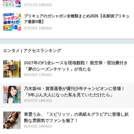
07月17日 13時00分
プリキュアのガシャポン全種類まとめ2026【名探偵プリキュ
ア最新9選】
07月16日 13時00分
エンタメ | アクセスランキング
2027年のF1全レースを現地観戦！ 航空券・宿泊費付き
「夢のシーズンチケット」が当たる
08月05日 17時48分
乃木坂46・賀喜遥香が週刊少年チャンピオンに登場！
「5年ぶん大人になった私を見ていただけたら」
08月07日 18時00分
東雲うみ、「スピリッツ」の表紙＆グラビアに登場し妖
艶な雰囲気でファンを魅了！
08月03日 18時00分