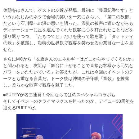
休憩をはさんで、ゲストの友近が登場。最初に「藤原紀香です」と
いうおなじみのネタで会場の笑いを一気にさらい、「第二の故郷」
だという石川県への深い思いも語った。震災の被害に遭いながらも
ディナーショーに足を運んでくれた観客に心を打たれたことなどを
振り返りつつ、「たちつてと」だけを使って歌を歌う「タテトティ
の歌」を披露し、独特の世界観で観客を笑わせるお茶目な一面を見
せた。
さらにMCから「友近さんのエネルギーはどこからやってくるのか」
と問われると、友近は「舞台に上がることで直接お客様から元気と
パワーをいただいている」と答えたが、これは今回のイベントのテ
ーマとも重なる言葉だ。トーク後は沖縄の子守唄『童歌』を披露
し、柔らかな歌声で観客を魅了した。
■PUFFYが名曲連発！今回ならではのスペシャルコラボも
そしてイベントのクライマックスを担ったのが、デビュー30周年を
迎えるPUFFYだ。