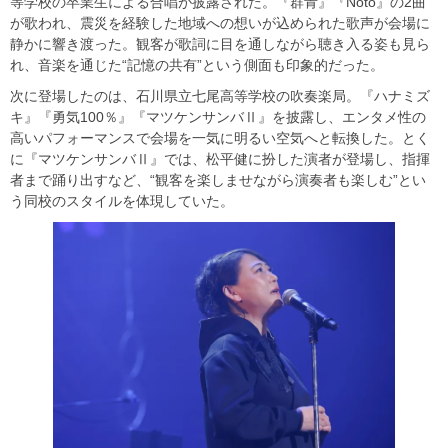
等学校の卒業生による合唱が披露された。『群青』『Noto』の2曲
が歌われ、震災を経験した地域への想いが込められた歌声が会場に
静かに響き渡った。観客が歌詞に目を通しながら聴き入る姿も見ら
れ、音楽を通じた“記憶の共有”という側面も印象的だった。
次に登場したのは、石川県立七尾高等学校の吹奏楽局。『ハナミズ
キ』『勇気100％』『マツケンサンバⅡ』を披露し、エンタメ性の
高いパフォーマンスで会場を一気に明るい空気へと転換した。とく
に『マツケンサンバⅡ』では、松平健に扮した演者が登場し、指揮
者まで踊り出すなど、“観客を楽しませながら演奏者も楽しむ”とい
う同校のスタイルを体現していた。