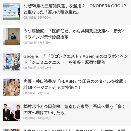
なぜ59歳の三浦知良選手を起用？ ONODERA GROUP
と重なった「努力の積み重ね」
08月05日 16時00分
うつ病治療、「医師任せ」から共同意思決定へ 新ガイ
ドラインが示す診療改革
08月03日 17時25分
Google、「ドラゴンクエスト」×Geminiのコラボイベン
ト「ジェミニクエスト」を渋谷・原宿で開催
08月03日 18時42分
声優・井口裕香が「FLASH」で圧巻のスタイルを披露！
計18ページにわたる大特集に！
08月05日 7時00分
松村北斗と今田美桜、急逝した東野圭吾氏へ誓う「多く
の方へ届けていけたら」
08月04日 14時00分