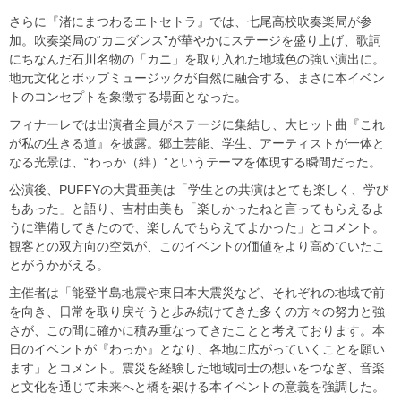
さらに『渚にまつわるエトセトラ』では、七尾高校吹奏楽局が参
加。吹奏楽局の“カニダンス”が華やかにステージを盛り上げ、歌詞
にちなんだ石川名物の「カニ」を取り入れた地域色の強い演出に。
地元文化とポップミュージックが自然に融合する、まさに本イベン
トのコンセプトを象徴する場面となった。
フィナーレでは出演者全員がステージに集結し、大ヒット曲『これ
が私の生きる道』を披露。郷土芸能、学生、アーティストが一体と
なる光景は、“わっか（絆）”というテーマを体現する瞬間だった。
公演後、PUFFYの大貫亜美は「学生との共演はとても楽しく、学び
もあった」と語り、吉村由美も「楽しかったねと言ってもらえるよ
うに準備してきたので、楽しんでもらえてよかった」とコメント。
観客との双方向の空気が、このイベントの価値をより高めていたこ
とがうかがえる。
主催者は「能登半島地震や東日本大震災など、それぞれの地域で前
を向き、日常を取り戻そうと歩み続けてきた多くの方々の努力と強
さが、この間に確かに積み重なってきたことと考えております。本
日のイベントが『わっか』となり、各地に広がっていくことを願い
ます」とコメント。震災を経験した地域同士の想いをつなぎ、音楽
と文化を通じて未来へと橋を架ける本イベントの意義を強調した。