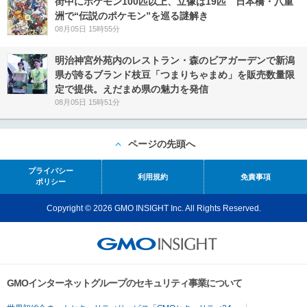
街中にポケモン100匹以上、立像は19匹 日本橋・八重
洲で“伝説のポケモン”を巡る謎解き
08月05日 15時55分
明治神宮外苑内のレストラン・森のビアガーデンで新潟
県が誇るブランド枝豆「つまりちゃまめ」を販売数量限
定で提供。えだまめ県の魅力を発信
08月05日 15時51分
ページの先頭へ
プライバシー
利用規約
免責事項
ポリシー
Copyright © 2026 GMO INSIGHT Inc. All Rights Reserved.
GMOインターネットグループのセキュリティ事業について