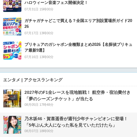
ハロウィーン音楽フェス開催決定！
07月31日 15時00分
ガチャガチャどこで買える？全国エリア別設置場所ガイド20
26
07月17日 13時00分
プリキュアのガシャポン全種類まとめ2026【名探偵プリキュ
ア最新9選】
07月16日 13時00分
エンタメ | アクセスランキング
2027年のF1全レースを現地観戦！ 航空券・宿泊費付き
「夢のシーズンチケット」が当たる
08月05日 17時48分
乃木坂46・賀喜遥香が週刊少年チャンピオンに登場！
「5年ぶん大人になった私を見ていただけたら」
08月07日 18時00分