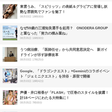
東雲うみ、「スピリッツ」の表紙＆グラビアに登場し妖
艶な雰囲気でファンを魅了！
08月03日 18時00分
なぜ59歳の三浦知良選手を起用？ ONODERA GROUP
と重なった「努力の積み重ね」
08月05日 16時00分
うつ病治療、「医師任せ」から共同意思決定へ 新ガイ
ドラインが示す診療改革
08月03日 17時25分
Google、「ドラゴンクエスト」×Geminiのコラボイベン
ト「ジェミニクエスト」を渋谷・原宿で開催
08月03日 18時42分
声優・井口裕香が「FLASH」で圧巻のスタイルを披露！
計18ページにわたる大特集に！
08月05日 7時00分