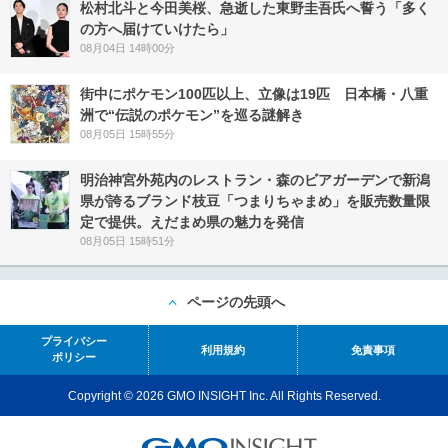
松村北斗と今田美桜、急逝した東野圭吾氏へ誓う「多く
の方へ届けていけたら」
08月04日 14時00分
街中にポケモン100匹以上、立像は19匹 日本橋・八重
洲で“伝説のポケモン”を巡る謎解き
08月05日 15時55分
明治神宮外苑内のレストラン・森のビアガーデンで新潟
県が誇るブランド枝豆「つまりちゃまめ」を販売数量限
定で提供。えだまめ県の魅力を発信
08月05日 15時51分
ページの先頭へ
プライバシー
利用規約
免責事項
ポリシー
Copyright © 2026 GMO INSIGHT Inc. All Rights Reserved.