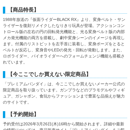
【商品特長】
1988年放送の『仮面ライダーBLACK RX』より、変身ベルト・サン
ライザーを復刻リメイクしたなりきり玩具が登場。アクションコン
トロール版の左右の円の回転発光機能と、光る変身ベルト版の内部
メカ発光機能の両方を搭載し、劇中変身シーンのイメージを再現し
ます。付属のリストビットを左手首に装着し、変身ポーズをとると
ベルトが反応し、変身音やLEDの発光・回転が発動します。また、
ロボライダー、バイオライダーへのフォームチェンジ機能も搭載さ
れています。
【今ここでしか買えない限定商品】
「プレミアムバンダイ」は、今ここでしか買えないメーカー公式の
限定商品を取り扱っています。ガンプラなどのプラモデルやフィギ
ュア、ガシャポン、食玩からファッションまで豊富な品揃えが魅力
のサイトです。
【予約開始】
予約受付は2026年3月26日(木)16時から開始されます。詳細や最新