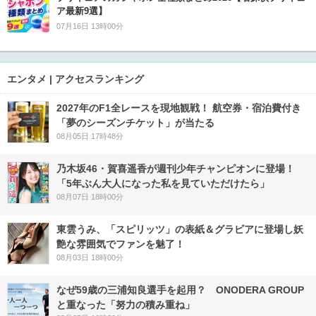
ア最新9選】
07月16日 13時00分
エンタメ | アクセスランキング
2027年のF1全レースを現地観戦！ 航空券・宿泊費付き
「夢のシーズンチケット」が当たる
08月05日 17時48分
乃木坂46・賀喜遥香が週刊少年チャンピオンに登場！
「5年ぶん大人になった私を見ていただけたら」
08月07日 18時00分
東雲うみ、「スピリッツ」の表紙＆グラビアに登場し妖
艶な雰囲気でファンを魅了！
08月03日 18時00分
なぜ59歳の三浦知良選手を起用？ ONODERA GROUP
と重なった「努力の積み重ね」