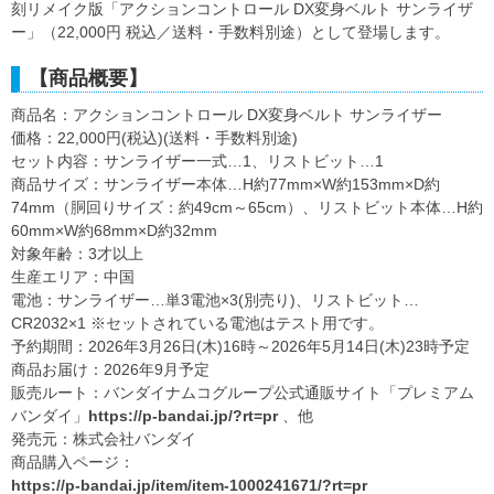
刻リメイク版「アクションコントロール DX変身ベルト サンライザ
ー」（22,000円 税込／送料・手数料別途）として登場します。
【商品概要】
商品名：アクションコントロール DX変身ベルト サンライザー
価格：22,000円(税込)(送料・手数料別途)
セット内容：サンライザー一式…1、リストビット…1
商品サイズ：サンライザー本体…H約77mm×W約153mm×D約
74mm（胴回りサイズ：約49cm～65cm）、リストビット本体…H約
60mm×W約68mm×D約32mm
対象年齢：3才以上
生産エリア：中国
電池：サンライザー…単3電池×3(別売り)、リストビット…
CR2032×1 ※セットされている電池はテスト用です。
予約期間：2026年3月26日(木)16時～2026年5月14日(木)23時予定
商品お届け：2026年9月予定
販売ルート：バンダイナムコグループ公式通販サイト「プレミアム
バンダイ」
https://p-bandai.jp/?rt=pr
、他
発売元：株式会社バンダイ
商品購入ページ：
https://p-bandai.jp/item/item-1000241671/?rt=pr