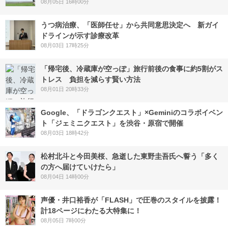
08月05日 16時00分
うつ病治療、「医師任せ」から共同意思決定へ 新ガイ
ドラインが示す診療改革
08月03日 17時25分
「帰宅後、冷蔵庫が空っぽ」旅行前後の食事に約5割がス
トレス 負担を減らす賢い方法
08月01日 20時33分
Google、「ドラゴンクエスト」×Geminiのコラボイベン
ト「ジェミニクエスト」を渋谷・原宿で開催
08月03日 18時42分
松村北斗と今田美桜、急逝した東野圭吾氏へ誓う「多く
の方へ届けていけたら」
08月04日 14時00分
声優・井口裕香が「FLASH」で圧巻のスタイルを披露！
計18ページにわたる大特集に！
08月05日 7時00分