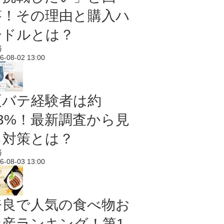
答！その理由と購入ハ
ードルとは？
済
6-08-02 13:00
夏バテ経験者は約
43%！最新調査から見
る対策とは？
済
6-08-03 13:00
奈良で人気の食べ物お
土産ランキング！第1