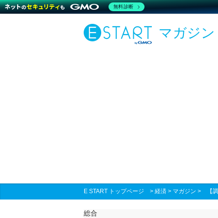
無料診断
マガジン
E START トップページ
>
経済
>
マガジン
>
【
総合