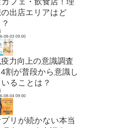
はカフェ・飲食店！理
想の出店エリアはど
こ？
済
6-08-03 09:00
免疫力向上の意識調査
｜4割が普段から意識し
ていることは？
済
6-08-04 09:00
サプリが続かない本当