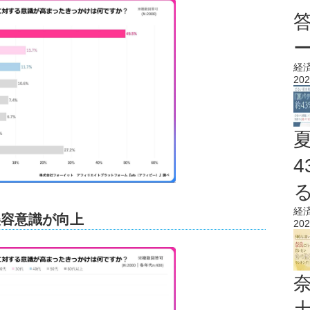
経
202
経
美容意識が向上
202