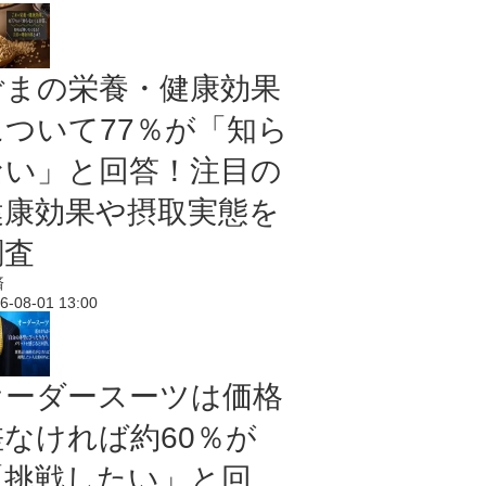
ごまの栄養・健康効果
について77％が「知ら
ない」と回答！注目の
健康効果や摂取実態を
調査
済
6-08-01 13:00
オーダースーツは価格
差なければ約60％が
「挑戦したい」と回