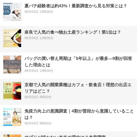
夏バテ経験者は約43%！最新調査から見る対策とは？
08月03日 13時00分
奈良で人気の食べ物お土産ランキング！第1位は？
08月04日 11時30分
バッグの買い替え周期は「5年以上」が最多―9割が回答
した理由とは
08月05日 13時00分
京都で人気の開業業種はカフェ・飲食店！理想の出店エ
リアはどこ？
08月03日 9時00分
免疫力向上の意識調査｜4割が普段から意識していること
は？
08月04日 9時00分