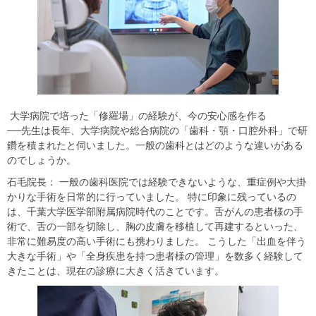
​​ 大学病院で培った「修羅場」の経験が、今の安心感を作る​
​​──先生は長年、大学病院や総合病院の「歯科・顎・口腔外科」で研
鑽を積まれたと伺いました。一般の歯科とはどのような違いがある
のでしょうか。​
​​石毛院長： 一般の歯科医院では経験できないような、重症例や大掛
かりな手術を日常的に行っていました。 特に印象に残っているの
は、千葉大学医学部附属病院時代のことです。舌がんの患者様の手
術で、舌の一部を切除し、胸の皮膚を移植して再建するといった、
非常に難易度の高い手術にも携わりました。 こうした「出血を伴う
大きな手術」や「全身疾患を持つ患者様の管理」を数多く経験して
きたことは、現在の診療に大きく活きています。​