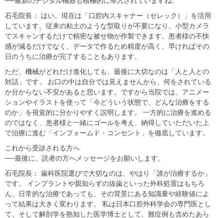
​​──最新のデジタル機器も積極的に導入されていますね。​
​​石毛院長： はい。現在は「口腔内スキャナー（セレック）」を活用
しています。従来の粘土のような型取りが不要になり、小型カメラ
でスキャンするだけで精密な​被せ物​が作製できます。患者様の不快
感が減るだけでなく、データで作るため精度が高く、早ければその
日のうちに治療が完了することもあります。​
​​ただ、機械がどれだけ進化しても、最後に大切なのは「人と人との
対話」です。 お口の中は自分では見えませんから、何をされている
か分からない不安があると思います。ですから当院では、アニメー
ションやイラストを使って「今どういう状態で、どんな治療をする
のか」を視覚的に分かりやすく説明します。 一方的に治療を進める
のではなく、患者様と一緒にゴールを考え、納得していただいた上
で治療に進む「インフォームド・コンセント」を徹底しています。​
​​これから受診される方へ​
​​──最後に、読者の方へメッセージをお願いします。​
​​石毛院長： 歯科医院選びで大切なのは、やはり「誰が治療するか」
です。 インプラントや親知らずの抜歯といった外科処置はもちろ
ん、日常的な治療であっても、その背景にある知識量や経験値によ
って結果は大きく変わります。 私は日本口腔外科学会の専門医とし
て、そして解剖学を熟知した医学博士として、難症例も含めたあら