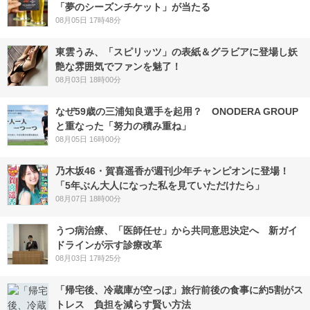
「夢のシーズンチケット」が当たる
08月05日 17時48分
東雲うみ、「スピリッツ」の表紙＆グラビアに登場し妖
艶な雰囲気でファンを魅了！
08月03日 18時00分
なぜ59歳の三浦知良選手を起用？ ONODERA GROUP
と重なった「努力の積み重ね」
08月05日 16時00分
乃木坂46・賀喜遥香が週刊少年チャンピオンに登場！
「5年ぶん大人になった私を見ていただけたら」
08月07日 18時00分
うつ病治療、「医師任せ」から共同意思決定へ 新ガイ
ドラインが示す診療改革
08月03日 17時25分
「帰宅後、冷蔵庫が空っぽ」旅行前後の食事に約5割がス
トレス 負担を減らす賢い方法