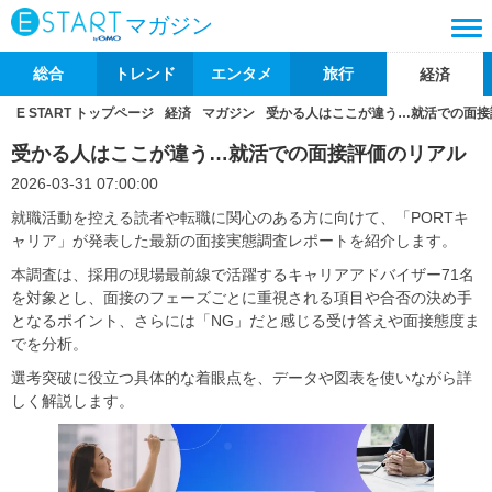
マガジン
総合
トレンド
エンタメ
旅行
経済
E START トップページ
経済
マガジン
受かる人はここが違う…就活での面接
受かる人はここが違う…就活での面接評価のリアル
2026-03-31 07:00:00
就職活動を控える読者や転職に関心のある方に向けて、「PORTキ
ャリア」が発表した最新の面接実態調査レポートを紹介します。
本調査は、採用の現場最前線で活躍するキャリアアドバイザー71名
を対象とし、面接のフェーズごとに重視される項目や合否の決め手
となるポイント、さらには「NG」だと感じる受け答えや面接態度ま
でを分析。
選考突破に役立つ具体的な着眼点を、データや図表を使いながら詳
しく解説します。