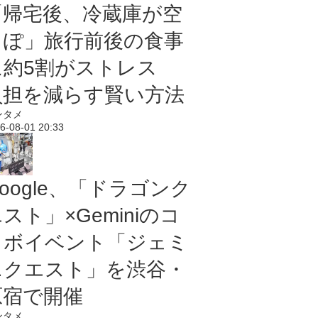
「帰宅後、冷蔵庫が空
っぽ」旅行前後の食事
に約5割がストレス
負担を減らす賢い方法
ンタメ
6-08-01 20:33
oogle、「ドラゴンク
スト」×Geminiのコ
ラボイベント「ジェミ
ニクエスト」を渋谷・
原宿で開催
ンタメ