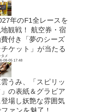
027年のF1全レースを
現地観戦！ 航空券・宿
泊費付き「夢のシーズ
ンチケット」が当たる
ンタメ
6-08-05 17:48
東雲うみ、「スピリッ
ツ」の表紙＆グラビア
に登場し妖艶な雰囲気
でファンを魅了！