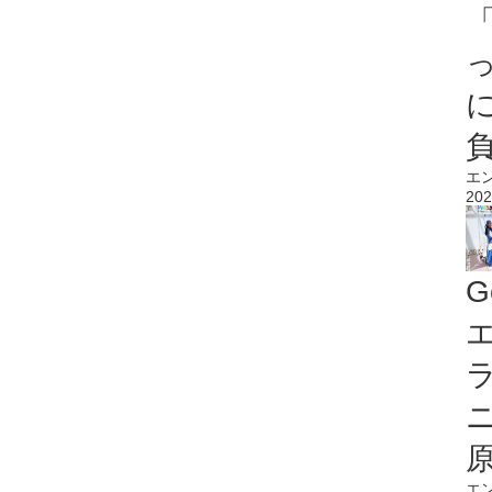
エ
202
G
エ
エ