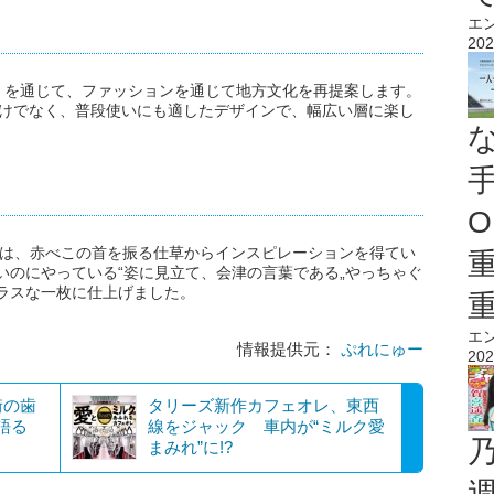
エ
202
」を通じて、ファッションを通じて地方文化を再提案します。
だけでなく、普段使いにも適したデザインで、幅広い層に楽し
O
」は、赤べこの首を振る仕草からインスピレーションを得てい
いのにやっている“姿に見立て、会津の言葉である„やっちゃぐ
ラスな一枚に仕上げました。
エ
情報提供元：
ぷれにゅー
202
街の歯
タリーズ新作カフェオレ、東西
語る
線をジャック 車内が“ミルク愛
まみれ”に!?