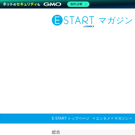
無料診断
マガジン
E START トップページ
>
エンタメ
>
マガジン
総合