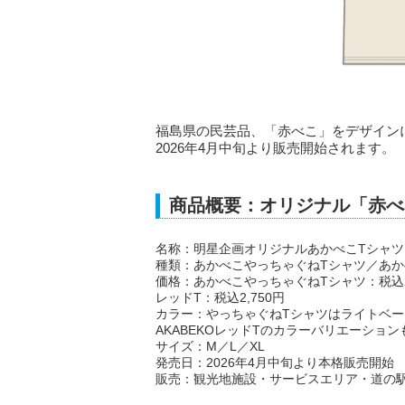
福島県の民芸品、「赤べこ」をデザイン
2026年4月中旬より販売開始されます。
商品概要：オリジナル「赤べ
名称：明星企画オリジナルあかべこTシャツ
種類：あかべこやっちゃぐねTシャツ／あかべ
価格：あかべこやっちゃぐねTシャツ：税込2,4
レッドT：税込2,750円
カラー：やっちゃぐねTシャツはライトベー
AKABEKOレッドTのカラーバリエーショ
サイズ：M／L／XL
発売日：2026年4月中旬より本格販売開始
販売：観光地施設・サービスエリア・道の