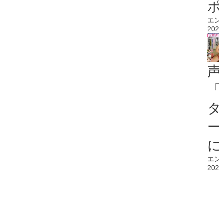
エ
202
エ
202