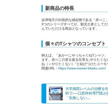
新商品の特長
会津地方の伝統的な縁起物である「赤べこ
3つのシリーズすべてが、観光土産として
んでいただける商品となっています。
個々のTシャツのコンセプト
例えば、「あかべこやっちゃぐねTシャツ
ます。赤べこの首を振る仕草を„やりたくな
ね（＝やりたくない）“と結びつけたユーモ
関連URL：
https://www.meisei-kikaku.com/
大学病院レベルの治療を
科で──口腔外科専門医が
「失敗しない...