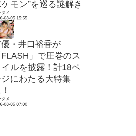
ポケモン”を巡る謎解き
ンタメ
6-08-05 15:55
声優・井口裕香が
「FLASH」で圧巻のス
タイルを披露！計18ペ
ージにわたる大特集
に！
ンタメ
6-08-05 07:00