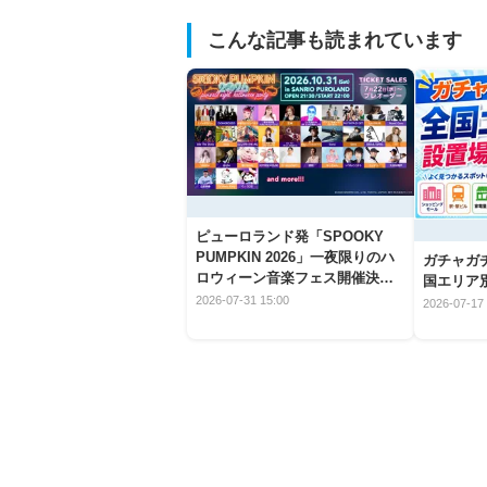
こんな記事も読まれています
ピューロランド発「SPOOKY
PUMPKIN 2026」一夜限りのハ
ガチャガ
ロウィーン音楽フェス開催決
国エリア別
定！
2026-07-31 15:00
2026-07-17 