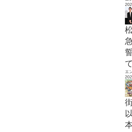
202
エ
202