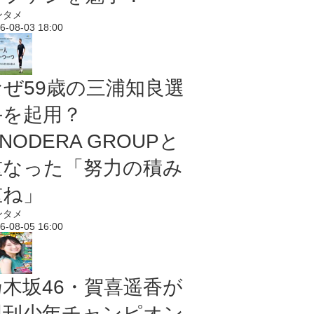
ンタメ
6-08-03 18:00
なぜ59歳の三浦知良選
手を起用？
NODERA GROUPと
重なった「努力の積み
重ね」
ンタメ
6-08-05 16:00
乃木坂46・賀喜遥香が
週刊少年チャンピオン