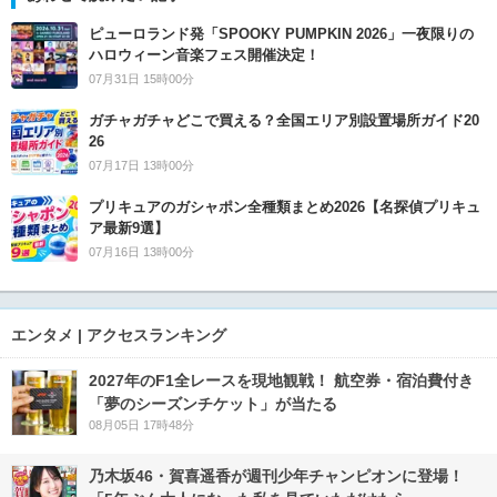
ピューロランド発「SPOOKY PUMPKIN 2026」一夜限りの
ハロウィーン音楽フェス開催決定！
07月31日 15時00分
ガチャガチャどこで買える？全国エリア別設置場所ガイド20
26
07月17日 13時00分
プリキュアのガシャポン全種類まとめ2026【名探偵プリキュ
ア最新9選】
07月16日 13時00分
エンタメ | アクセスランキング
2027年のF1全レースを現地観戦！ 航空券・宿泊費付き
「夢のシーズンチケット」が当たる
08月05日 17時48分
乃木坂46・賀喜遥香が週刊少年チャンピオンに登場！