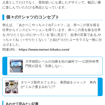
土産としてだけでなく、普段使いにも適したデザインで、幅広い層
に楽しんでいただける商品となっています。
個々のTシャツのコンセプト
例えば、「あかべこやっちゃぐねTシャツ」は、赤べこの首を振る
仕草からインスピレーションを得ています。赤べこの首を振る仕草
を„やりたくないのにやっている“姿に見立て、会津の言葉である„や
っちゃぐね（＝やりたくない）“と結びつけたユーモラスな一枚に仕
上げました。
関連URL：
https://www.meisei-kikaku.com/
大学病院レベルの治療を街の歯科で──口腔外科専
門医が語る「失敗しない...
タリーズ新作カフェオレ、東西線をジャック 車内
が“ミルク愛まみれ”に!?
あわせて読みたい記事