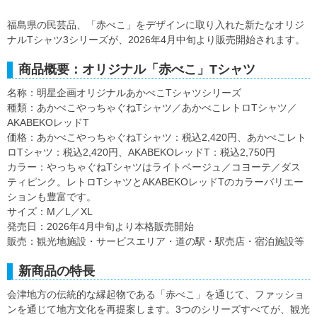
福島県の民芸品、「赤べこ」をデザインに取り入れた新たなオリジ
ナルTシャツ3シリーズが、2026年4月中旬より販売開始されます。
商品概要：オリジナル「赤べこ」Tシャツ
名称：明星企画オリジナルあかべこTシャツシリーズ
種類：あかべこやっちゃぐねTシャツ／あかべこレトロTシャツ／
AKABEKOレッドT
価格：あかべこやっちゃぐねTシャツ：税込2,420円、あかべこレト
ロTシャツ：税込2,420円、AKABEKOレッドT：税込2,750円
カラー：やっちゃぐねTシャツはライトベージュ／コヨーテ／ダス
ティピンク。レトロTシャツとAKABEKOレッドTのカラーバリエー
ションも豊富です。
サイズ：M／L／XL
発売日：2026年4月中旬より本格販売開始
販売：観光地施設・サービスエリア・道の駅・駅売店・宿泊施設等
新商品の特長
会津地方の伝統的な縁起物である「赤べこ」を通じて、ファッショ
ンを通じて地方文化を再提案します。3つのシリーズすべてが、観光