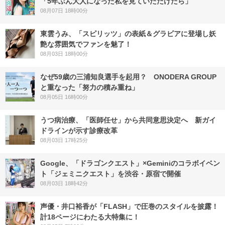
「5年ぶん大人になった私を見ていただけたら」
08月07日 18時00分
東雲うみ、「スピリッツ」の表紙＆グラビアに登場し妖
艶な雰囲気でファンを魅了！
08月03日 18時00分
なぜ59歳の三浦知良選手を起用？ ONODERA GROUP
と重なった「努力の積み重ね」
08月05日 16時00分
うつ病治療、「医師任せ」から共同意思決定へ 新ガイ
ドラインが示す診療改革
08月03日 17時25分
Google、「ドラゴンクエスト」×Geminiのコラボイベン
ト「ジェミニクエスト」を渋谷・原宿で開催
08月03日 18時42分
声優・井口裕香が「FLASH」で圧巻のスタイルを披露！
計18ページにわたる大特集に！