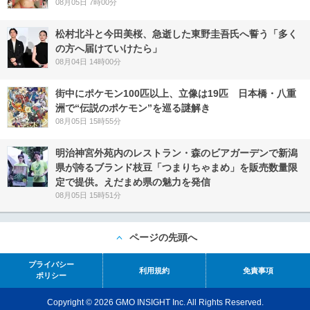
08月05日 7時00分
松村北斗と今田美桜、急逝した東野圭吾氏へ誓う「多く
の方へ届けていけたら」
08月04日 14時00分
街中にポケモン100匹以上、立像は19匹 日本橋・八重
洲で“伝説のポケモン”を巡る謎解き
08月05日 15時55分
明治神宮外苑内のレストラン・森のビアガーデンで新潟
県が誇るブランド枝豆「つまりちゃまめ」を販売数量限
定で提供。えだまめ県の魅力を発信
08月05日 15時51分
ページの先頭へ
プライバシー
利用規約
免責事項
ポリシー
Copyright © 2026 GMO INSIGHT Inc. All Rights Reserved.