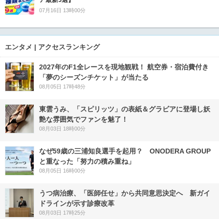
07月16日 13時00分
エンタメ | アクセスランキング
2027年のF1全レースを現地観戦！ 航空券・宿泊費付き
「夢のシーズンチケット」が当たる
08月05日 17時48分
東雲うみ、「スピリッツ」の表紙＆グラビアに登場し妖
艶な雰囲気でファンを魅了！
08月03日 18時00分
なぜ59歳の三浦知良選手を起用？ ONODERA GROUP
と重なった「努力の積み重ね」
08月05日 16時00分
うつ病治療、「医師任せ」から共同意思決定へ 新ガイ
ドラインが示す診療改革
08月03日 17時25分