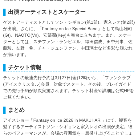
出演アーティストとスケーター
ゲストアーティストとしてソン・シギョン(第1部)、家入レオ(第2部)
が出演。さらに、「Fantasy on Ice Special Band」として鳥山雄司
(Gt)、NAOTO(Vn)、安部潤(Key)も舞台に立ちます。また、スケー
ターとしては、ステファン・ランビエル、織田信成、田中刑事、佐
藤駿、友野一希、チャ・ジュンファン、中田璃士など多彩な顔ぶれ
が揃います。
チケット情報
チケットの最速先行予約は3月27日(金)12時から、「ファンクラブ
(アイスクリスタル)会員」対象でスタート。その後、プレイガイド
での先行予約が順次実施されます。チケット料金や詳細は公式HPを
ご覧ください。
まとめ
アイスショー「Fantasy on Ice 2026 in MAKUHARI」にて、観客を
魅了するアーティストソン・シギョンと家入レオの出演が決定。彼
らのパフォーマンスが、会場の雰囲気を一層盛り上げることでしょ