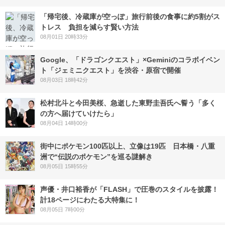
「帰宅後、冷蔵庫が空っぽ」旅行前後の食事に約5割がス
トレス 負担を減らす賢い方法
08月01日 20時33分
Google、「ドラゴンクエスト」×Geminiのコラボイベン
ト「ジェミニクエスト」を渋谷・原宿で開催
08月03日 18時42分
松村北斗と今田美桜、急逝した東野圭吾氏へ誓う「多く
の方へ届けていけたら」
08月04日 14時00分
街中にポケモン100匹以上、立像は19匹 日本橋・八重
洲で“伝説のポケモン”を巡る謎解き
08月05日 15時55分
声優・井口裕香が「FLASH」で圧巻のスタイルを披露！
計18ページにわたる大特集に！
08月05日 7時00分