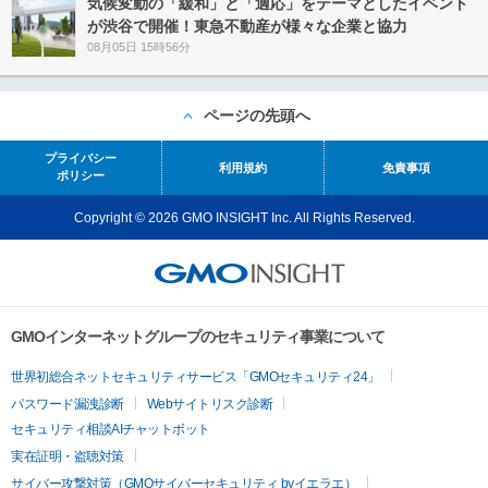
気候変動の「緩和」と「適応」をテーマとしたイベント
が渋谷で開催！東急不動産が様々な企業と協力
08月05日 15時56分
ページの先頭へ
プライバシー
利用規約
免責事項
ポリシー
Copyright © 2026 GMO INSIGHT Inc. All Rights Reserved.
GMOインターネットグループのセキュリティ事業について
世界初総合ネットセキュリティサービス「GMOセキュリティ24」
パスワード漏洩診断
Webサイトリスク診断
セキュリティ相談AIチャットボット
実在証明・盗聴対策
サイバー攻撃対策（GMOサイバーセキュリティ byイエラエ）