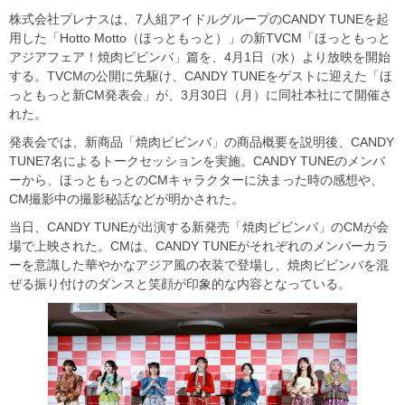
株式会社プレナスは、7人組アイドルグループのCANDY TUNEを起
用した「Hotto Motto（ほっともっと）」の新TVCM「ほっともっと
アジアフェア！焼肉ビビンバ」篇を、4月1日（水）より放映を開始
する。TVCMの公開に先駆け、CANDY TUNEをゲストに迎えた「ほ
っともっと新CM発表会」が、3月30日（月）に同社本社にて開催さ
れた。
発表会では、新商品「焼肉ビビンバ」の商品概要を説明後、CANDY
TUNE7名によるトークセッションを実施。CANDY TUNEのメンバ
ーから、ほっともっとのCMキャラクターに決まった時の感想や、
CM撮影中の撮影秘話などが明かされた。
当日、CANDY TUNEが出演する新発売「焼肉ビビンバ」のCMが会
場で上映された。CMは、CANDY TUNEがそれぞれのメンバーカラ
ーを意識した華やかなアジア風の衣装で登場し、焼肉ビビンバを混
ぜる振り付けのダンスと笑顔が印象的な内容となっている。