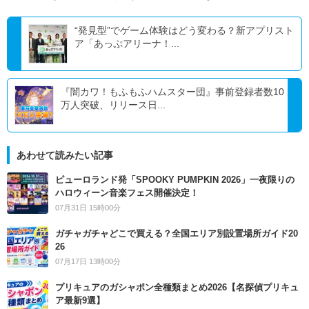
“発見型”でゲーム体験はどう変わる？新アプリスト
ア「あっぷアリーナ！...
『闇カワ！もふもふハムスター団』事前登録者数10
万人突破、リリース日...
あわせて読みたい記事
ピューロランド発「SPOOKY PUMPKIN 2026」一夜限りの
ハロウィーン音楽フェス開催決定！
07月31日 15時00分
ガチャガチャどこで買える？全国エリア別設置場所ガイド20
26
07月17日 13時00分
プリキュアのガシャポン全種類まとめ2026【名探偵プリキュ
ア最新9選】