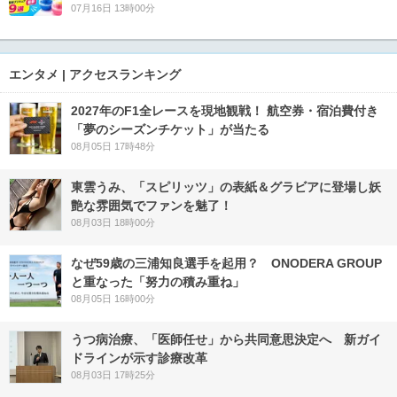
07月16日 13時00分
エンタメ | アクセスランキング
2027年のF1全レースを現地観戦！ 航空券・宿泊費付き
「夢のシーズンチケット」が当たる
08月05日 17時48分
東雲うみ、「スピリッツ」の表紙＆グラビアに登場し妖
艶な雰囲気でファンを魅了！
08月03日 18時00分
なぜ59歳の三浦知良選手を起用？ ONODERA GROUP
と重なった「努力の積み重ね」
08月05日 16時00分
うつ病治療、「医師任せ」から共同意思決定へ 新ガイ
ドラインが示す診療改革
08月03日 17時25分