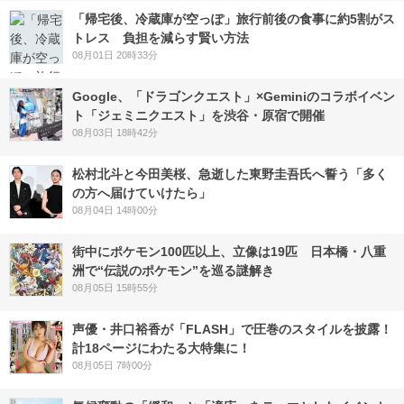
「帰宅後、冷蔵庫が空っぽ」旅行前後の食事に約5割がス
トレス 負担を減らす賢い方法
08月01日 20時33分
Google、「ドラゴンクエスト」×Geminiのコラボイベン
ト「ジェミニクエスト」を渋谷・原宿で開催
08月03日 18時42分
松村北斗と今田美桜、急逝した東野圭吾氏へ誓う「多く
の方へ届けていけたら」
08月04日 14時00分
街中にポケモン100匹以上、立像は19匹 日本橋・八重
洲で“伝説のポケモン”を巡る謎解き
08月05日 15時55分
声優・井口裕香が「FLASH」で圧巻のスタイルを披露！
計18ページにわたる大特集に！
08月05日 7時00分