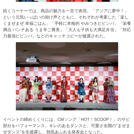
続くコーナーでは、商品の魅力を一言で表現。「アジアに夢中！」
という元気いっぱいの掛け声とともに、それぞれが考案した「楽し
くまぜまぜ 幸福ごはん」「手軽に本格的 やみつきビビンバ」「栄養
満点 パンチある うま辛ご褒美」「大人も子供も大満足弁当」「対応
力最強ビビンバ」などのキャッチコピーが披露された。
イベントの締めくくりには、CMソング「HOT！SCOOP！」のサビ
部分をパフォーマンス。キレのあるダンスと、可愛さ全開の"まぜま
ぜダンス"を生披露し、熱気あふれる発表会となった。