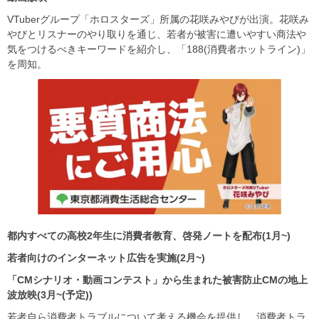
VTuberグループ「ホロスターズ」所属の花咲みやびが出演。花咲み
やびとリスナーのやり取りを通じ、若者が被害に遭いやすい商法や
気をつけるべきキーワードを紹介し、「188(消費者ホットライン)」
を周知。
都内すべての高校2年生に消費者教育、啓発ノートを配布(1月~)
若者向けのインターネット広告を実施(2月~)
「CMシナリオ・動画コンテスト」から生まれた被害防止CMの地上
波放映(3月~(予定))
若者自ら消費者トラブルについて考える機会を提供し、消費者トラ