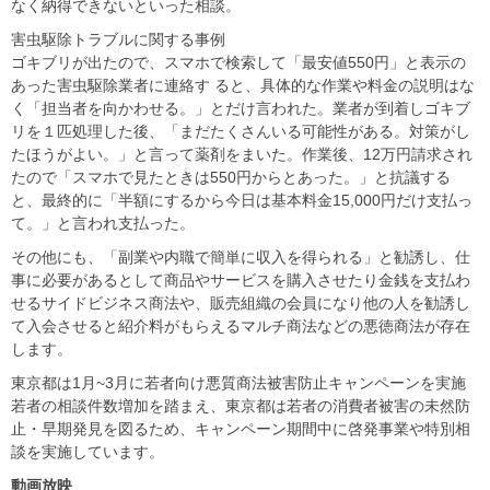
なく納得できないといった相談。
害虫駆除トラブルに関する事例
ゴキブリが出たので、スマホで検索して「最安値550円」と表示の
あった害虫駆除業者に連絡す ると、具体的な作業や料金の説明はな
く「担当者を向かわせる。」とだけ言われた。業者が到着しゴキブ
リを１匹処理した後、「まだたくさんいる可能性がある。対策がし
たほうがよい。」と言って薬剤をまいた。作業後、12万円請求され
たので「スマホで見たときは550円からとあった。」と抗議する
と、最終的に「半額にするから今日は基本料金15,000円だけ支払っ
て。」と言われ支払った。
その他にも、「副業や内職で簡単に収入を得られる」と勧誘し、仕
事に必要があるとして商品やサービスを購入させたり金銭を支払わ
せるサイドビジネス商法や、販売組織の会員になり他の人を勧誘し
て入会させると紹介料がもらえるマルチ商法などの悪徳商法が存在
します。
東京都は1月~3月に若者向け悪質商法被害防止キャンペーンを実施
若者の相談件数増加を踏まえ、東京都は若者の消費者被害の未然防
止・早期発見を図るため、キャンペーン期間中に啓発事業や特別相
談を実施しています。
動画放映