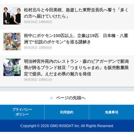
松村北斗と今田美桜、急逝した東野圭吾氏へ誓う「多く
の方へ届けていけたら」
08月04日 14時00分
街中にポケモン100匹以上、立像は19匹 日本橋・八重
洲で“伝説のポケモン”を巡る謎解き
08月05日 15時55分
明治神宮外苑内のレストラン・森のビアガーデンで新潟
県が誇るブランド枝豆「つまりちゃまめ」を販売数量限
定で提供。えだまめ県の魅力を発信
08月05日 15時51分
ページの先頭へ
プライバシー
利用規約
免責事項
ポリシー
Copyright © 2026 GMO INSIGHT Inc. All Rights Reserved.