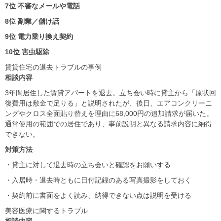
7位 不審なメールや電話
8位 副業／儲け話
9位 電力乗り換え契約
10位 害虫駆除
賃貸住宅の退去トラブルの事例
相談内容
3年間居住した賃貸アパートを退去。立ち会い時に貸主から「原状回
復費用は敷金で足りる」と説明されたが、後日、エアコンクリーニ
ングやクロス全面貼り替えを理由に68,000円の追加請求が届いた。
通常使用の範囲での居住であり、事前説明と異なる請求内容に納得
できない。
対策方法
・貸主に対して退去時の立ち会いと確認をお願いする
・入居時・退去時ともに日付記録のある写真撮影をしておく
・契約前に書面をよく読み、納得できない点は説明を受ける
美容医療に関するトラブル