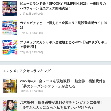
ピューロランド発「SPOOKY PUMPKIN 2026」一夜限りの
ハロウィーン音楽フェス開催決定！
07月31日 15時00分
ガチャガチャどこで買える？全国エリア別設置場所ガイド20
26
07月17日 13時00分
プリキュアのガシャポン全種類まとめ2026【名探偵プリキュ
ア最新9選】
07月16日 13時00分
エンタメ | アクセスランキング
2027年のF1全レースを現地観戦！ 航空券・宿泊費付き
「夢のシーズンチケット」が当たる
08月05日 17時48分
乃木坂46・賀喜遥香が週刊少年チャンピオンに登場！
「5年ぶん大人になった私を見ていただけたら」