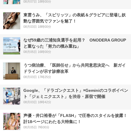
08月07日 18時00分
東雲うみ、「スピリッツ」の表紙＆グラビアに登場し妖
艶な雰囲気でファンを魅了！
08月03日 18時00分
なぜ59歳の三浦知良選手を起用？ ONODERA GROUP
と重なった「努力の積み重ね」
08月05日 16時00分
うつ病治療、「医師任せ」から共同意思決定へ 新ガイ
ドラインが示す診療改革
08月03日 17時25分
Google、「ドラゴンクエスト」×Geminiのコラボイベン
ト「ジェミニクエスト」を渋谷・原宿で開催
08月03日 18時42分
声優・井口裕香が「FLASH」で圧巻のスタイルを披露！
計18ページにわたる大特集に！
08月05日 7時00分