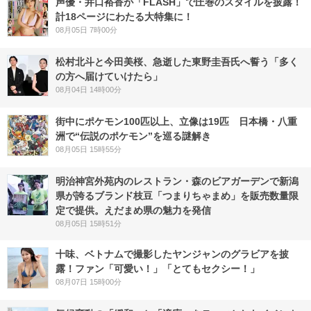
声優・井口裕香が「FLASH」で圧巻のスタイルを披露！
計18ページにわたる大特集に！
08月05日 7時00分
松村北斗と今田美桜、急逝した東野圭吾氏へ誓う「多く
の方へ届けていけたら」
08月04日 14時00分
街中にポケモン100匹以上、立像は19匹 日本橋・八重
洲で“伝説のポケモン”を巡る謎解き
08月05日 15時55分
明治神宮外苑内のレストラン・森のビアガーデンで新潟
県が誇るブランド枝豆「つまりちゃまめ」を販売数量限
定で提供。えだまめ県の魅力を発信
08月05日 15時51分
十味、ベトナムで撮影したヤンジャンのグラビアを披
露！ファン「可愛い！」「とてもセクシー！」
08月07日 15時00分