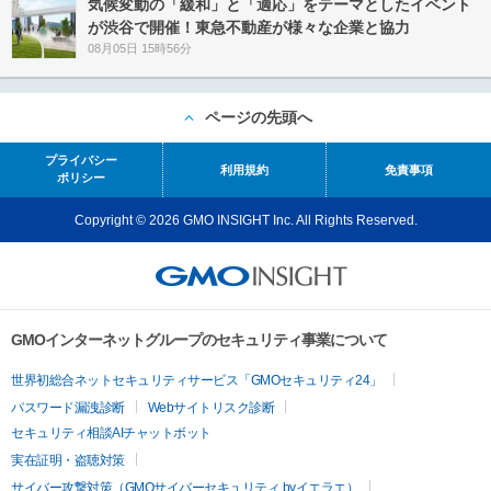
気候変動の「緩和」と「適応」をテーマとしたイベント
が渋谷で開催！東急不動産が様々な企業と協力
08月05日 15時56分
ページの先頭へ
プライバシー
利用規約
免責事項
ポリシー
Copyright © 2026 GMO INSIGHT Inc. All Rights Reserved.
GMOインターネットグループのセキュリティ事業について
世界初総合ネットセキュリティサービス「GMOセキュリティ24」
パスワード漏洩診断
Webサイトリスク診断
セキュリティ相談AIチャットボット
実在証明・盗聴対策
サイバー攻撃対策（GMOサイバーセキュリティ byイエラエ）