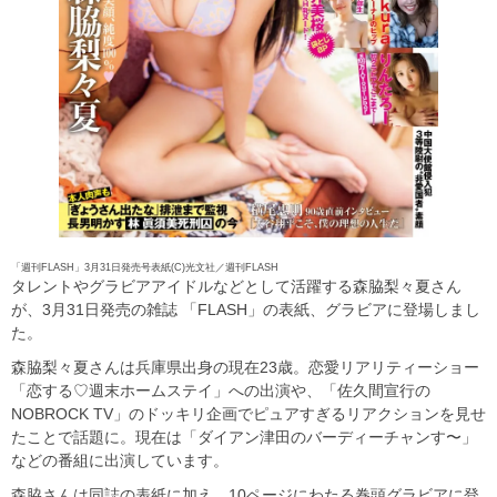
「週刊FLASH」3月31日発売号表紙(C)光文社／週刊FLASH
タレントやグラビアアイドルなどとして活躍する森脇梨々夏さん
が、3月31日発売の雑誌 「FLASH」の表紙、グラビアに登場しまし
た。
森脇梨々夏さんは兵庫県出身の現在23歳。恋愛リアリティーショー
「恋する♡週末ホームステイ」への出演や、「佐久間宣行の
NOBROCK TV」のドッキリ企画でピュアすぎるリアクションを見せ
たことで話題に。現在は「ダイアン津田のバーディーチャンす〜」
などの番組に出演しています。
森脇さんは同誌の表紙に加え、10ページにわたる巻頭グラビアに登