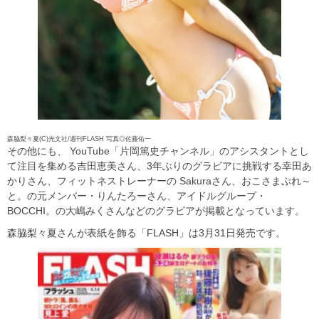
森脇梨々夏(C)光文社/週刊FLASH 写真◎佐藤佑一
その他にも、 YouTube「片岡篤史チャンネル」のアシスタントとし
て注目を集める吉田恵美さん、3年ぶりのグラビアに挑戦する幸田あ
かりさん、フィットネストレーナーの Sakuraさん、おこさまぷれ～
と。の元メンバー・りんたろーさん、アイドルグループ・
BOCCHI。の大嶋みくさんなどのグラビアが掲載となっています。
森脇梨々夏さんが表紙を飾る「FLASH」は3月31日発売です。