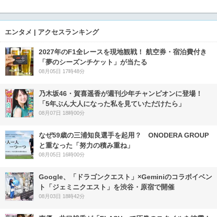
エンタメ | アクセスランキング
2027年のF1全レースを現地観戦！ 航空券・宿泊費付き
「夢のシーズンチケット」が当たる
08月05日 17時48分
乃木坂46・賀喜遥香が週刊少年チャンピオンに登場！
「5年ぶん大人になった私を見ていただけたら」
08月07日 18時00分
なぜ59歳の三浦知良選手を起用？ ONODERA GROUP
と重なった「努力の積み重ね」
08月05日 16時00分
Google、「ドラゴンクエスト」×Geminiのコラボイベン
ト「ジェミニクエスト」を渋谷・原宿で開催
08月03日 18時42分