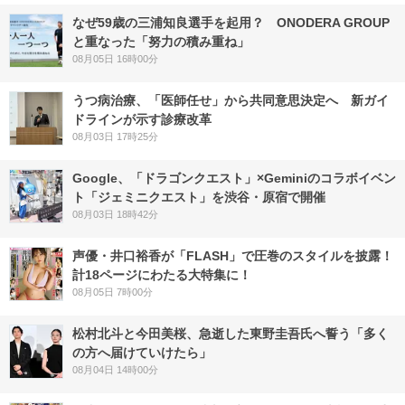
なぜ59歳の三浦知良選手を起用？ ONODERA GROUP
と重なった「努力の積み重ね」
08月05日 16時00分
うつ病治療、「医師任せ」から共同意思決定へ 新ガイ
ドラインが示す診療改革
08月03日 17時25分
Google、「ドラゴンクエスト」×Geminiのコラボイベン
ト「ジェミニクエスト」を渋谷・原宿で開催
08月03日 18時42分
声優・井口裕香が「FLASH」で圧巻のスタイルを披露！
計18ページにわたる大特集に！
08月05日 7時00分
松村北斗と今田美桜、急逝した東野圭吾氏へ誓う「多く
の方へ届けていけたら」
08月04日 14時00分