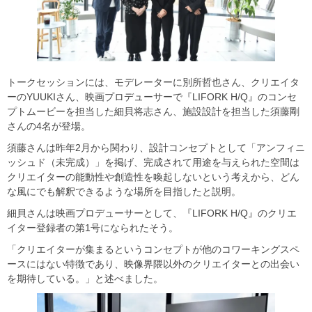
トークセッションには、モデレーターに別所哲也さん、クリエイタ
ーのYUUKIさん、映画プロデューサーで『LIFORK H/Q』のコンセ
プトムービーを担当した細貝将志さん、施設設計を担当した須藤剛
さんの4名が登場。
須藤さんは昨年2月から関わり、設計コンセプトとして「アンフィニ
ッシュド（未完成）」を掲げ、完成されて用途を与えられた空間は
クリエイターの能動性や創造性を喚起しないという考えから、どん
な風にでも解釈できるような場所を目指したと説明。
細貝さんは映画プロデューサーとして、『LIFORK H/Q』のクリエ
イター登録者の第1号になられたそう。
「クリエイターが集まるというコンセプトが他のコワーキングスペ
ースにはない特徴であり、映像界隈以外のクリエイターとの出会い
を期待している。」と述べました。