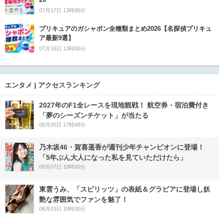
07月17日 13時00分
プリキュアのガシャポン全種類まとめ2026【名探偵プリキュ
ア最新9選】
07月16日 13時00分
エンタメ | アクセスランキング
2027年のF1全レースを現地観戦！ 航空券・宿泊費付き
「夢のシーズンチケット」が当たる
08月05日 17時48分
乃木坂46・賀喜遥香が週刊少年チャンピオンに登場！
「5年ぶん大人になった私を見ていただけたら」
08月07日 18時00分
東雲うみ、「スピリッツ」の表紙＆グラビアに登場し妖
艶な雰囲気でファンを魅了！
08月03日 18時00分