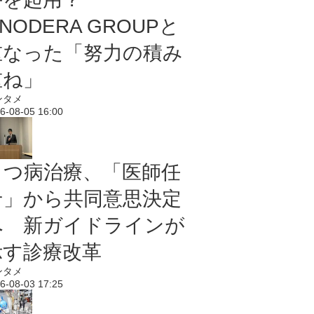
NODERA GROUPと
重なった「努力の積み
重ね」
ンタメ
6-08-05 16:00
うつ病治療、「医師任
せ」から共同意思決定
へ 新ガイドラインが
示す診療改革
ンタメ
6-08-03 17:25