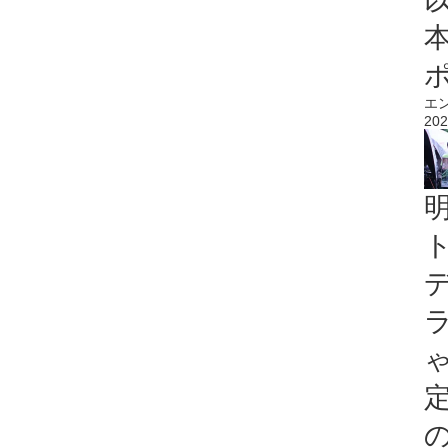
エ
202