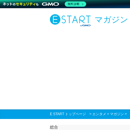
無料診断
マガジン
E START トップページ
>
エンタメ
>
マガジン
総合