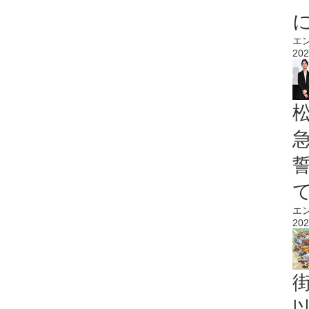
エ
202
エ
202