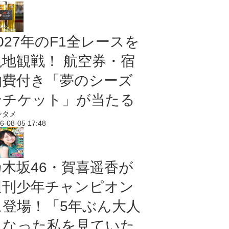
027年のF1全レースを
現地観戦！ 航空券・宿
泊費付き「夢のシーズ
ンチケット」が当たる
ンタメ
6-08-05 17:48
乃木坂46・賀喜遥香が
週刊少年チャンピオン
に登場！「5年ぶん大人
になった私を見ていた