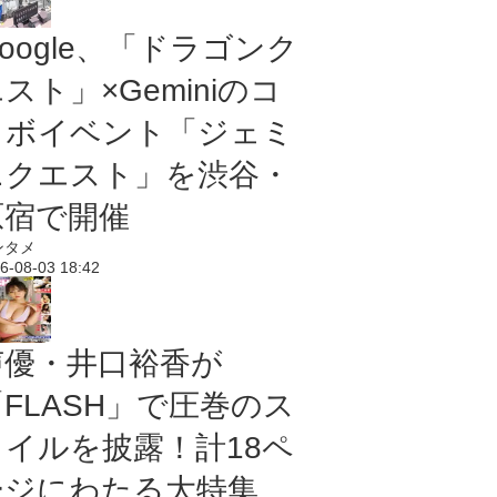
oogle、「ドラゴンク
スト」×Geminiのコ
ラボイベント「ジェミ
ニクエスト」を渋谷・
原宿で開催
ンタメ
6-08-03 18:42
声優・井口裕香が
「FLASH」で圧巻のス
タイルを披露！計18ペ
ージにわたる大特集