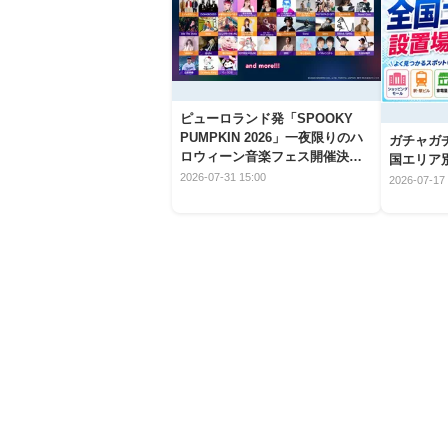
ピューロランド発「SPOOKY
PUMPKIN 2026」一夜限りのハ
ガチャガ
ロウィーン音楽フェス開催決
国エリア別
定！
2026-07-31 15:00
2026-07-17 