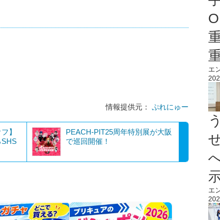
O
エ
202
情報提供元：
ぷれにゅー
オフ】
PEACH-PIT25周年特別展が大阪
SHS
で巡回開催！
エ
202