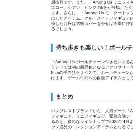
感抜群です。また、「Among Us ミニフィ
エロー、シアン、ピンクの5色が登場。た
ます。さらに、「Among Us モニタート
にしたアイテム。クルーメイトフィギュア
模した台座は透明カバーを外せば実際に押
るでしょう。
持ち歩きも楽しい！ボールチ
「Among Us ボールチェーン付きぬい
ランドでは初の商品化となるアクセサリー
8cmの手のひらサイズで、ボールチェーン
けます。ゲーム仲間への自慢アイテムとし
まとめ
バンプレストブランドから、人気ゲーム『Am
フィギュア、ミニフィギュア、緊急会議シ
るみと、多彩なラインナップで2026年4
ァン必見のコレクションアイテムとなるで