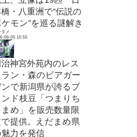
本橋・八重洲で“伝説の
ポケモン”を巡る謎解き
ンタメ
6-08-05 15:55
明治神宮外苑内のレス
トラン・森のビアガー
デンで新潟県が誇るブ
ランド枝豆「つまりち
ゃまめ」を販売数量限
定で提供。えだまめ県
の魅力を発信