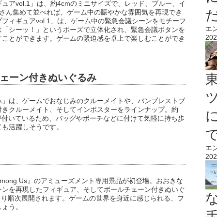
ギュアvol.1」は、約4cmのミニサイズで、レッド、ブルー、イ
くさん集めて並べれば、ゲーム中の賑やかな雰囲気を再現でき
ップフィギュアvol.1」は、ゲーム中の緊急会議シーンをモチーフ
エ
は「シーッ！」というポーズで立体化され、緊急会議ボタンを
202
すことができます。ゲームの緊迫感を卓上で楽しむことができ
ェーン付きぬいぐるみ
ぐるみ」は、ゲームでおなじみのクルーメイトや、バンプレストブ
付きクルーメイト、そしてインポスターをラインナップ。約
が付いているため、バッグやポーチなどに付けて気軽に持ち歩
ても活躍しそうです。
エ
202
ong Us』のアミューズメント専用景品が初登場。おおきな
ーンを再現したフィギュア、そしてボールチェーン付きぬいぐ
月より順次展開されます。ゲームの世界を身近に感じられる、フ
しょう。