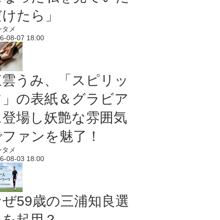
だけたら」
ンタメ
6-08-07 18:00
東雲うみ、「スピリッ
ツ」の表紙＆グラビア
に登場し妖艶な雰囲気
でファンを魅了！
ンタメ
6-08-03 18:00
なぜ59歳の三浦知良選
手を起用？