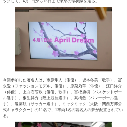
ックして、4月1日から15日まで東京の環状線を走る。
今回参加した著名人は、市原隼人（俳優）、坂本冬美（歌手）、冨
永愛（ファッションモデル、俳優）、原菜乃華（俳優）、江口洋介
（俳優）、上白石萌歌（俳優、歌手）、富樫勇樹（バスケットボー
ル選手）、桐生祥秀（陸上競技選手）、髙橋藍（バレーボール選
手）、遠藤航（サッカー選手）、ミャクミャク（大阪・関西万博公
式キャラクター）の11名で、1車両1名の著名人の夢が配置されてい
る。