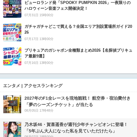
ピューロランド発「SPOOKY PUMPKIN 2026」一夜限りの
ハロウィーン音楽フェス開催決定！
07月31日 15時00分
ガチャガチャどこで買える？全国エリア別設置場所ガイド20
26
07月17日 13時00分
プリキュアのガシャポン全種類まとめ2026【名探偵プリキュ
ア最新9選】
07月16日 13時00分
エンタメ | アクセスランキング
2027年のF1全レースを現地観戦！ 航空券・宿泊費付き
「夢のシーズンチケット」が当たる
08月05日 17時48分
乃木坂46・賀喜遥香が週刊少年チャンピオンに登場！
「5年ぶん大人になった私を見ていただけたら」
08月07日 18時00分