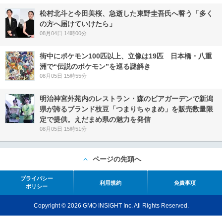
松村北斗と今田美桜、急逝した東野圭吾氏へ誓う「多く
の方へ届けていけたら」
08月04日 14時00分
街中にポケモン100匹以上、立像は19匹 日本橋・八重
洲で“伝説のポケモン”を巡る謎解き
08月05日 15時55分
明治神宮外苑内のレストラン・森のビアガーデンで新潟
県が誇るブランド枝豆「つまりちゃまめ」を販売数量限
定で提供。えだまめ県の魅力を発信
08月05日 15時51分
ページの先頭へ
プライバシー
利用規約
免責事項
ポリシー
Copyright © 2026 GMO INSIGHT Inc. All Rights Reserved.