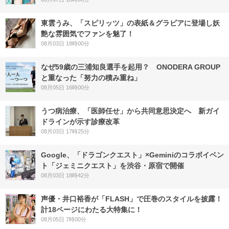
東雲うみ、「スピリッツ」の表紙＆グラビアに登場し妖
艶な雰囲気でファンを魅了！
08月03日 18時00分
なぜ59歳の三浦知良選手を起用？ ONODERA GROUP
と重なった「努力の積み重ね」
08月05日 16時00分
うつ病治療、「医師任せ」から共同意思決定へ 新ガイ
ドラインが示す診療改革
08月03日 17時25分
Google、「ドラゴンクエスト」×Geminiのコラボイベン
ト「ジェミニクエスト」を渋谷・原宿で開催
08月03日 18時42分
声優・井口裕香が「FLASH」で圧巻のスタイルを披露！
計18ページにわたる大特集に！
08月05日 7時00分