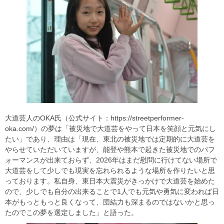
大道芸人のOKA氏（公式サイト：https://streetperformer-
oka.com/）の夢は「被災地で大道芸をやって日本を笑顔と元気にし
たい」であり、理由は「現在、東北の被災地では定期的に大道芸を
やらせていただいていますが、能登や熊本で起きた被災地でのパフ
ォーマンスが出来ておらず、2026年はまだ慰問に行けてない場所で
大道芸をして少しでも現実を忘れられるような場所を作りたいと思
っております。私自身、東日本大震災がきっかけで大道芸を始めた
ので、少しでも自分の出来ることで1人でも元気や勇気に変われば日
本がもっともっと良くなって、団結力も深まるのではないかと思っ
たのでこの夢を選定しました」と語った。