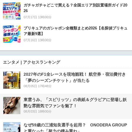
ガチャガチャどこで買える？全国エリア別設置場所ガイド20
26
07月17日 13時00分
プリキュアのガシャポン全種類まとめ2026【名探偵プリキュ
ア最新9選】
07月16日 13時00分
エンタメ | アクセスランキング
2027年のF1全レースを現地観戦！ 航空券・宿泊費付き
「夢のシーズンチケット」が当たる
08月05日 17時48分
東雲うみ、「スピリッツ」の表紙＆グラビアに登場し妖
艶な雰囲気でファンを魅了！
08月03日 18時00分
なぜ59歳の三浦知良選手を起用？ ONODERA GROUP
と重なった「努力の積み重ね」