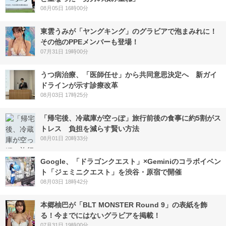
08月05日 16時00分
東雲うみが「ヤングキング」のグラビアで泡まみれに！
その他のPPEメンバーも登場！
07月31日 19時00分
うつ病治療、「医師任せ」から共同意思決定へ 新ガイ
ドラインが示す診療改革
08月03日 17時25分
「帰宅後、冷蔵庫が空っぽ」旅行前後の食事に約5割がス
トレス 負担を減らす賢い方法
08月01日 20時33分
Google、「ドラゴンクエスト」×Geminiのコラボイベン
ト「ジェミニクエスト」を渋谷・原宿で開催
08月03日 18時42分
本郷柚巴が「BLT MONSTER Round 9」の表紙を飾
る！今までにはないグラビアを掲載！
07月31日 19時00分