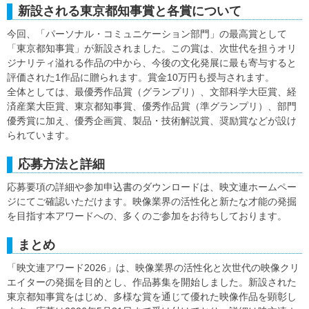
新設される東京都知事賞と各賞について
今回、「パーソナル・コミュニケーション部門」の最高賞として
「東京都知事賞」が新設されました。この賞は、次世代を担うオリ
ジナリティ溢れる作品の中から、今後の文化発展に最も寄与すると
評価された1作品に贈られます。賞金10万円も授与されます。
全体としては、最優秀作品賞（グランプリ）、文部科学大臣賞、経
済産業大臣賞、東京都知事賞、優秀作品賞（準グランプリ）、部門
優秀賞に加え、優秀企画賞、製品・技術解説賞、奨励賞などが設け
られています。
応募方法と詳細
応募要項の詳細や参加申込書のダウンロードは、映文連ホームペー
ジにてご確認いただけます。映像業界の活性化と新たな才能の発掘
を目指す本アワードへの、多くのご参加をお待ちしております。
まとめ
「映文連アワード2026」は、映像業界の活性化と次世代の映像クリ
エイターの発掘を目的とし、作品募集を開始しました。新設された
東京都知事賞をはじめ、多様な賞を通じて優れた映像作品を顕彰し