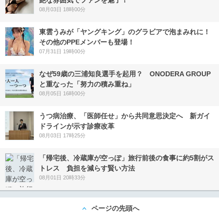
08月03日 18時00分
東雲うみが「ヤングキング」のグラビアで泡まみれに！
その他のPPEメンバーも登場！
07月31日 19時00分
なぜ59歳の三浦知良選手を起用？ ONODERA GROUP
と重なった「努力の積み重ね」
08月05日 16時00分
うつ病治療、「医師任せ」から共同意思決定へ 新ガイ
ドラインが示す診療改革
08月03日 17時25分
「帰宅後、冷蔵庫が空っぽ」旅行前後の食事に約5割がス
トレス 負担を減らす賢い方法
08月01日 20時33分
ページの先頭へ