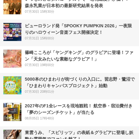
森永乳業が日本初の最新研究結果を発表
07月30日 15時30分
ピューロランド発「SPOOKY PUMPKIN 2026」一夜限
りのハロウィーン音楽フェス開催決定！
07月31日 15時00分
篠崎こころが「ヤングキング」のグラビアに登場！ファ
ン「天女みたいな素敵なグラビア！」
07月30日 19時00分
5000本のひまわりが街づくりの入口に。習志野・鷺沼で
「ひまわりキャンパスプロジェクト」始動
07月30日 20時01分
2027年のF1全レースを現地観戦！ 航空券・宿泊費付き
「夢のシーズンチケット」が当たる
08月05日 17時48分
東雲うみ、「スピリッツ」の表紙＆グラビアに登場し妖
艶な雰囲気でファンを魅了！