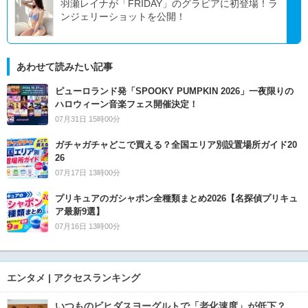
羽瀬レイナが「FRIDAY」のグラビアに初登場！ラ
ンジェリーショットを公開！
あわせて読みたい記事
ピューロランド発「SPOOKY PUMPKIN 2026」一夜限りの
ハロウィーン音楽フェス開催決定！
07月31日 15時00分
ガチャガチャどこで買える？全国エリア別設置場所ガイド20
26
07月17日 13時00分
プリキュアのガシャポン全種類まとめ2026【名探偵プリキュ
ア最新9選】
07月16日 13時00分
エンタメ | アクセスランキング
いつものビヒダスヨーグルトで「老化速度」が低下？