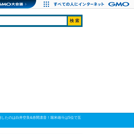
制したのは白井空良&赤間凛音！堀米雄斗は5位で五