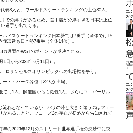
代表3人と、ワールドスケートランキングの上位30人。
エ
202
6人までの縛りがあるため、選手層が分厚すぎる日本は上位
ない選手が出てくる。
ールドスケートランキング日本勢では7番手（全体では15
間凛音も日本勢7番手（全体14位）。
8カ月間のWSTのポイントが反映される。
1日から2028年6月11日）。
み、ロサンゼルスオリンピックへの出場権を争う。
リート・パーク各種目22人が出場。
エ
202
低でも1人、開催国からも最低1人、さらにユニバーサル
じ流れとなっているが、パリの時と大きく違うのはフェー
縛りがあることと、フェーズ2の存在が初めから告知されて
年の2023年12月のストリート世界選手権の決勝中に突