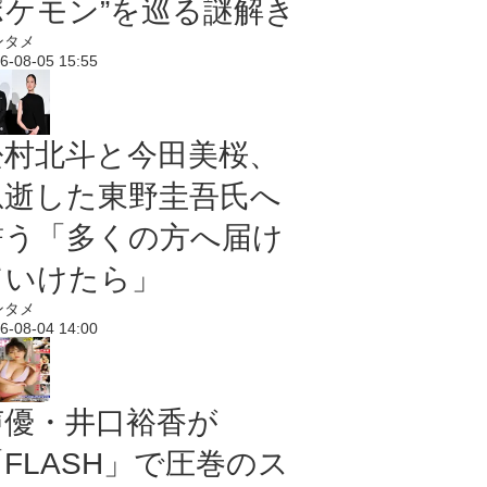
ポケモン”を巡る謎解き
ンタメ
6-08-05 15:55
松村北斗と今田美桜、
急逝した東野圭吾氏へ
誓う「多くの方へ届け
ていけたら」
ンタメ
6-08-04 14:00
声優・井口裕香が
「FLASH」で圧巻のス