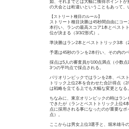
如、それまでとは大幅に獲得ポイントが
の大会とは桁違いということもあって、
【ストリート種目のルール】
ストリート種目決勝は45秒間自由にコー
本行い、ランの最高スコア1本とベスト
位が決まる（3/3/2形式）。
準決勝はラン2本とベストトリック3本（2/
予選は45秒のランを2本行い、その内の
採点は5人の審査員が100点満点（小数
3つの平均点で採点される。
パリオリンピックではランを2本、ベス
トリック上位2本を合わせた合計得点（2
は戦略を立てる上でも大幅な変更となる
ちなみに、東京オリンピックの時はラン
できたが（ランとベストトリック上位4
点に採用される事になったのが重要なポ
点）。
ここからは男女上位3選手と、堀米雄斗