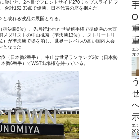
クに臨むと、2本目でフロントサイド270リップスライド フ
し、合計152.33点で優勝、日本代表の座を掴んだ。
O
々と破れる波乱の展開となる。
（準決勝9位）、先月行われた世界選手権で準優勝の大西
銅メダリストの中山楓奈（準決勝13位）、ストリートリ
6位）が準決勝で姿を消し、世界一レベルの高い国内大会
ンとなった。
エ
202
2位（日本勢2番手）、中山は世界ランキング3位（日本勢
日本勢6番手）でWST出場権を持っている。
エ
202