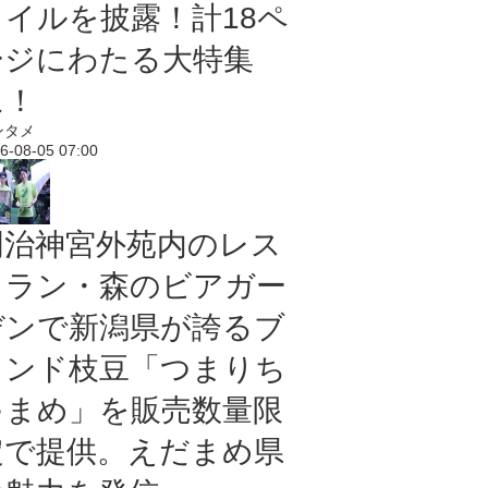
タイルを披露！計18ペ
ージにわたる大特集
に！
ンタメ
6-08-05 07:00
明治神宮外苑内のレス
トラン・森のビアガー
デンで新潟県が誇るブ
ランド枝豆「つまりち
ゃまめ」を販売数量限
定で提供。えだまめ県