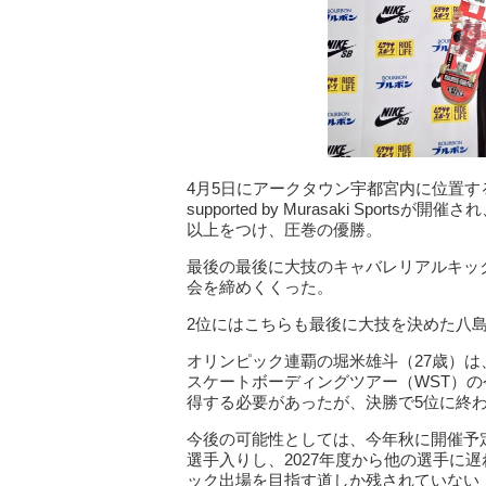
4月5日にアークタウン宇都宮内に位置す
supported by Murasaki Spo
以上をつけ、圧巻の優勝。
最後の最後に大技のキャバレリアルキッ
会を締めくくった。
2位にはこちらも最後に大技を決めた八島
オリンピック連覇の堀米雄斗（27歳）
スケートボーディングツアー（WST）
得する必要があったが、決勝で5位に終
今後の可能性としては、今年秋に開催予定
選手入りし、2027年度から他の選手に
ック出場を目指す道しか残されていない（