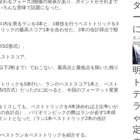
変わるフェーズ2開催の発表があり、ポイントがそれまで
いろんな意味で話題になった。
ス内を滑るランを3本と、1発技を行うベストトリックを3
トリックの最高スコア1本を合わせた、2本の合計得点で順
エ
202
3/2形式）。
ベストスコア。
点以下2桁まで）でおこない、最高点と最低点を除いた残り
トトリックを5本行い、ランのベストスコア1本と、ベスト
/5/3方式）だったのに比べると、今回のフォーマット変更
。
をミスしても、ベストトリックを4本決めれば上位争いが
本の合計点）、パリオリンピックの際はランが必ず1本得
イントとなった（ラン1本ベストトリック2本の合計
のベストラン＆ベストトリックを紹介する。