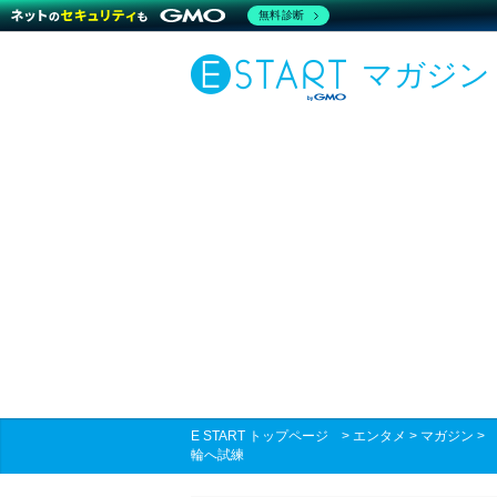
無料診断
マガジン
E START トップページ
>
エンタメ
>
マガジン
輪へ試練