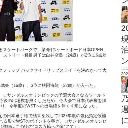
2
るスケートパークで、第4回スケートボード日本OPEN
rtsが開催され、ストリート種目男子は白井空良（24歳）が2位に6点差
エ
クフリップ バックサイドリップスライドを決めきって大
202
璃央（16歳）、3位に根附海龍（22歳）が入った。
は、ロサンゼルスオリンピックの予選大会となるワールド
の今後の出場権を無くしたため、今大会で日本代表権を獲
わり、今年度のWSTへの出場権を無くす形になった。
の日本選手権で結果を残して2027年度の強化指定候補
遅れる形でWSTのポイントを稼ぎ、ロサンゼルスオリンピ
詳細はこの後の“ロス五輪への道”にて）。