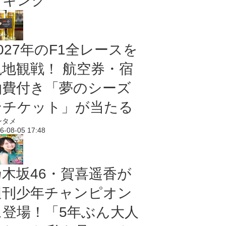
ンキング
027年のF1全レースを
現地観戦！ 航空券・宿
泊費付き「夢のシーズ
ンチケット」が当たる
ンタメ
6-08-05 17:48
乃木坂46・賀喜遥香が
週刊少年チャンピオン
に登場！「5年ぶん大人