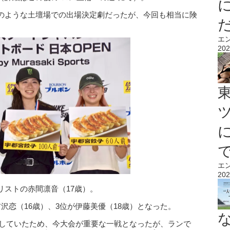
のような土壇場での出場決定劇だったが、今回も相当に険
エ
202
エ
202
リストの赤間凛音（17歳）。
沢恋（16歳）、3位が伊藤美優（18歳）となった。
くしていたため、今大会が重要な一戦となったが、ランで