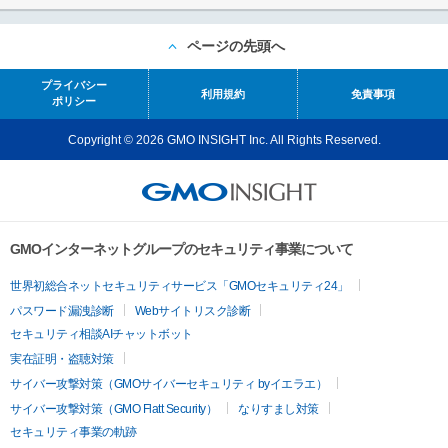
ページの先頭へ
プライバシー
利用規約
免責事項
ポリシー
Copyright © 2026 GMO INSIGHT Inc. All Rights Reserved.
GMOインターネットグループのセキュリティ事業について
世界初総合ネットセキュリティサービス「GMOセキュリティ24」
パスワード漏洩診断
Webサイトリスク診断
セキュリティ相談AIチャットボット
実在証明・盗聴対策
サイバー攻撃対策（GMOサイバーセキュリティ byイエラエ）
サイバー攻撃対策（GMO Flatt Security）
なりすまし対策
セキュリティ事業の軌跡