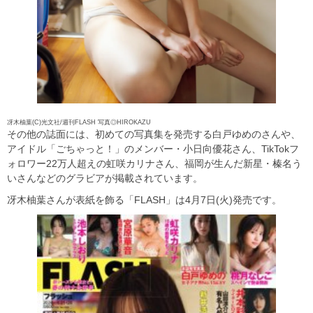
冴木柚葉(C)光文社/週刊FLASH 写真◎HIROKAZU
その他の誌面には、初めての写真集を発売する白戸ゆめのさんや、
アイドル「ごちゃっと！」のメンバー・小日向優花さん、TikTokフ
ォロワー22万人超えの虹咲カリナさん、福岡が生んだ新星・榛名う
いさんなどのグラビアが掲載されています。
冴木柚葉さんが表紙を飾る「FLASH」は4月7日(火)発売です。