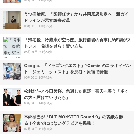
07月31日 19時00分
うつ病治療、「医師任せ」から共同意思決定へ 新ガイ
ドラインが示す診療改革
08月03日 17時25分
「帰宅後、冷蔵庫が空っぽ」旅行前後の食事に約5割がス
トレス 負担を減らす賢い方法
08月01日 20時33分
Google、「ドラゴンクエスト」×Geminiのコラボイベン
ト「ジェミニクエスト」を渋谷・原宿で開催
08月03日 18時42分
松村北斗と今田美桜、急逝した東野圭吾氏へ誓う「多く
の方へ届けていけたら」
08月04日 14時00分
本郷柚巴が「BLT MONSTER Round 9」の表紙を飾
る！今までにはないグラビアを掲載！
07月31日 19時00分