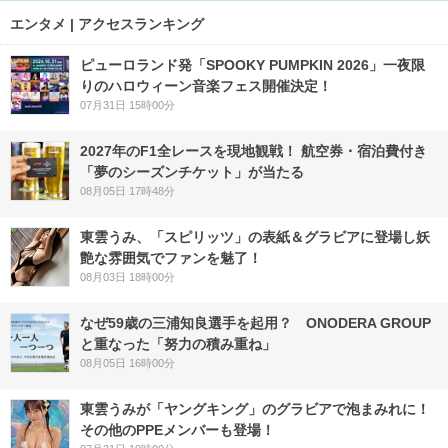
エンタメ | アクセスランキング
ピューロランド発「SPOOKY PUMPKIN 2026」一夜限
りのハロウィーン音楽フェス開催決定！
07月31日 15時00分
2027年のF1全レースを現地観戦！ 航空券・宿泊費付き
「夢のシーズンチケット」が当たる
08月05日 17時48分
東雲うみ、「スピリッツ」の表紙＆グラビアに登場し妖
艶な雰囲気でファンを魅了！
08月03日 18時00分
なぜ59歳の三浦知良選手を起用？ ONODERA GROUP
と重なった「努力の積み重ね」
08月05日 16時00分
東雲うみが「ヤングキング」のグラビアで泡まみれに！
その他のPPEメンバーも登場！