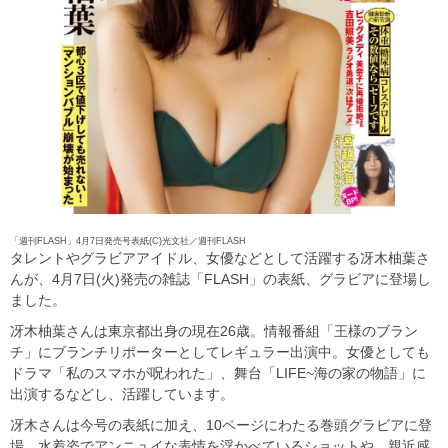
「週刊FLASH」4月7日発売号表紙(C)光文社／週刊FLASH
タレントやグラビアアイドル、女優などとして活躍する冴木柚葉さ
んが、4月7日(火)発売の雑誌「FLASH」の表紙、グラビアに登場し
ました。
冴木柚葉さんは東京都出身の現在26歳。情報番組「王様のブラン
チ」にブランチリポーターとしてレギュラー出演中。女優としても
ドラマ「私のスマホが呪われた」、舞台「LIFE~海の家の物語」に
出演するなどし、活躍しています。
冴木さんは今号の表紙に加え、10ページにわたる巻頭グラビアに登
場。水着姿でアンニュイな表情を浮かべているショットや、親近感