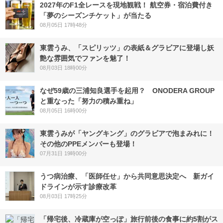
2027年のF1全レースを現地観戦！ 航空券・宿泊費付き
「夢のシーズンチケット」が当たる
08月05日 17時48分
東雲うみ、「スピリッツ」の表紙＆グラビアに登場し妖
艶な雰囲気でファンを魅了！
08月03日 18時00分
なぜ59歳の三浦知良選手を起用？ ONODERA GROUP
と重なった「努力の積み重ね」
08月05日 16時00分
東雲うみが「ヤングキング」のグラビアで泡まみれに！
その他のPPEメンバーも登場！
07月31日 19時00分
うつ病治療、「医師任せ」から共同意思決定へ 新ガイ
ドラインが示す診療改革
08月03日 17時25分
「帰宅後、冷蔵庫が空っぽ」旅行前後の食事に約5割がス