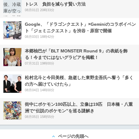
トレス 負担を減らす賢い方法
08月01日 20時33分
Google、「ドラゴンクエスト」×Geminiのコラボイベン
ト「ジェミニクエスト」を渋谷・原宿で開催
08月03日 18時42分
本郷柚巴が「BLT MONSTER Round 9」の表紙を飾
る！今までにはないグラビアを掲載！
07月31日 19時00分
松村北斗と今田美桜、急逝した東野圭吾氏へ誓う「多く
の方へ届けていけたら」
08月04日 14時00分
街中にポケモン100匹以上、立像は19匹 日本橋・八重
洲で“伝説のポケモン”を巡る謎解き
08月05日 15時55分
ページの先頭へ