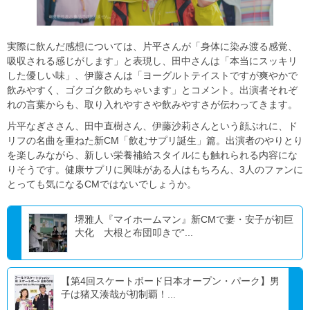
実際に飲んだ感想については、片平さんが「身体に染み渡る感覚、
吸収される感じがします」と表現し、田中さんは「本当にスッキリ
した優しい味」、伊藤さんは「ヨーグルトテイストですが爽やかで
飲みやすく、ゴクゴク飲めちゃいます」とコメント。出演者それぞ
れの言葉からも、取り入れやすさや飲みやすさが伝わってきます。
片平なぎささん、田中直樹さん、伊藤沙莉さんという顔ぶれに、ド
リフの名曲を重ねた新CM「飲むサプリ誕生」篇。出演者のやりとり
を楽しみながら、新しい栄養補給スタイルにも触れられる内容にな
りそうです。健康サプリに興味がある人はもちろん、3人のファンに
とっても気になるCMではないでしょうか。
堺雅人『マイホームマン』新CMで妻・安子が初巨
大化 大根と布団叩きで“...
【第4回スケートボード日本オープン・パーク】男
子は猪又湊哉が初制覇！...