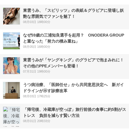
東雲うみ、「スピリッツ」の表紙＆グラビアに登場し妖
艶な雰囲気でファンを魅了！
08月03日 18時00分
なぜ59歳の三浦知良選手を起用？ ONODERA GROUP
と重なった「努力の積み重ね」
08月05日 16時00分
東雲うみが「ヤングキング」のグラビアで泡まみれに！
その他のPPEメンバーも登場！
07月31日 19時00分
うつ病治療、「医師任せ」から共同意思決定へ 新ガイ
ドラインが示す診療改革
08月03日 17時25分
「帰宅後、冷蔵庫が空っぽ」旅行前後の食事に約5割がス
トレス 負担を減らす賢い方法
08月01日 20時33分