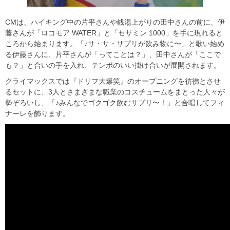
CMは、ハイキング中の片平さんや銭湯上がりの田中さんの前に、伊
藤さんが「ロコモア WATER」と「セサミン 1000」を手に現れると
ころから始まります。「♪サ・サ・サプリが飲み物に〜」と歌い始め
る伊藤さんに、片平さんが「ってことは？」、田中さんが「ここで
も？」と合いの手を入れ、テンポのいい掛け合いが展開されます。
クライマックスでは『ドリフ大爆笑』のオープニングを彷彿とさせ
るセットに、3人とさまざまな職業のコスチュームをまとった人々が
勢ぞろいし、「♪みんなでゴクゴク飲むサプリ〜！」と合唱してフィ
ナーレを飾ります。