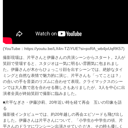
(YouTube：https://youtu.be/LX4n-TZiYUE?si=pxRA_wb4jvUqRK57)
撮影現場は、片平さんと伊藤さんの共演シーンからスタート。2人が
笑顔で登場すると、スタジオは一気に明るい雰囲気に包まれまし
た。伊藤さんが木からひょっこり顔を出すシーンでは、絶妙なタイ
ミングと自然な表情で魅力的に演じ、片平さんも「ってことは？」
の合いの手を音楽のリズムに合わせて表現。クライマックスのシー
ンでは大人数で息を合わせる難しさもありましたが、3人を中心に出
演者全員が終始笑顔で撮影に臨みました。
■片平なぎさ・伊藤沙莉、20年近い時を経て再会 互いの印象を語
る
撮影後インタビューでは、約20年越しの再会エピソードも飛び出し
ました。伊藤さんは片平さんについて、「小学生か中学生の頃、片
平さんのドラマにワンシーン出演させていただき、その時も優しく