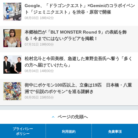
Google、「ドラゴンクエスト」×Geminiのコラボイベン
ト「ジェミニクエスト」を渋谷・原宿で開催
08月03日 18時42分
本郷柚巴が「BLT MONSTER Round 9」の表紙を飾
る！今までにはないグラビアを掲載！
07月31日 19時00分
松村北斗と今田美桜、急逝した東野圭吾氏へ誓う「多く
の方へ届けていけたら」
08月04日 14時00分
街中にポケモン100匹以上、立像は19匹 日本橋・八重
洲で“伝説のポケモン”を巡る謎解き
08月05日 15時55分
ページの先頭へ
プライバシー
利用規約
免責事項
ポリシー