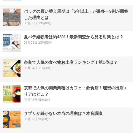
バッグの買い替え周期は「5年以上」が最多―9割が回答
した理由とは
08月05日 13時00分
夏バテ経験者は約43%！最新調査から見る対策とは？
08月03日 13時00分
奈良で人気の食べ物お土産ランキング！第1位は？
08月04日 11時30分
京都で人気の開業業種はカフェ・飲食店！理想の出店エ
リアはどこ？
08月03日 9時00分
サプリが続かない本当の理由は？本音調査
08月06日 9時00分