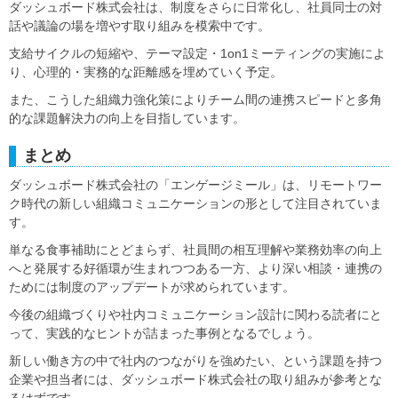
ダッシュボード株式会社は、制度をさらに日常化し、社員同士の対
話や議論の場を増やす取り組みを模索中です。
支給サイクルの短縮や、テーマ設定・1on1ミーティングの実施によ
り、心理的・実務的な距離感を埋めていく予定。
また、こうした組織力強化策によりチーム間の連携スピードと多角
的な課題解決力の向上を目指しています。
まとめ
ダッシュボード株式会社の「エンゲージミール」は、リモートワー
ク時代の新しい組織コミュニケーションの形として注目されていま
す。
単なる食事補助にとどまらず、社員間の相互理解や業務効率の向上
へと発展する好循環が生まれつつある一方、より深い相談・連携の
ためには制度のアップデートが求められています。
今後の組織づくりや社内コミュニケーション設計に関わる読者にと
って、実践的なヒントが詰まった事例となるでしょう。
新しい働き方の中で社内のつながりを強めたい、という課題を持つ
企業や担当者には、ダッシュボード株式会社の取り組みが参考とな
るはずです。