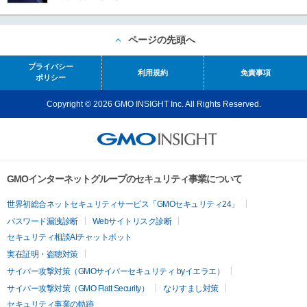
ページの先頭へ
プライバシー
利用規約
免責事項
ポリシー
Copyright © 2026 GMO INSIGHT Inc. All Rights Reserved.
GMOインターネットグループのセキュリティ事業について
世界初総合ネットセキュリティサービス「GMOセキュリティ24」
パスワード漏洩診断
Webサイトリスク診断
セキュリティ相談AIチャットボット
実在証明・盗聴対策
サイバー攻撃対策（GMOサイバーセキュリティ byイエラエ）
サイバー攻撃対策（GMO Flatt Security）
なりすまし対策
セキュリティ事業の軌跡