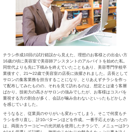
チラシ作成10回の試行錯誤から見えた、理想のお客様との出会い方
16歳の頃に美容室で美容師アシスタントのアルバイトを始めた私。
同世代よりも先に下積みを終えていたこともあり、美容専門学校卒
業後すぐ、21〜22歳で美容室の店長に抜擢されました。店長として
サロンの集客業務を担当することになり、とりあえずチラシを作っ
て配布してみたものの、それを見て訪れるのは、想定とは違う客層
ばかり。技術力の高さがサロンの強みでしたが、お客様はコスパを
重視する方の割合が多く、会話が噛み合わないといったもどかしさ
を感じていました。
そうなると、従業員のやりがいも変わってしまう。そこで何度もチ
ラシを作り直し、計10パターンほどを作成。一番手応えがあったの
は、両面カラーコピーの光沢紙を使用したチラシで、メニューは3つ
だけを厳選して記載し、施術のこだわりや魅力をたっぷり書き込ん