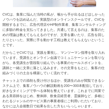
CVCは、集客に悩んだ当時の私が、喉から手が出るほどほしかった
ノウハウを詰め込んだ、実践型のオンラインスクールです。CVCを
開校するまでに、広告代理店やHP制作業者、集客コンサルティング
に多額の料金を支払ってきました。共通して言えるのは、集客のた
めの理論は教えてもらえるのですが、文章を書いたり、広告を回し
たりといった、実際に手を動かす工程は教えてもらえないというこ
とです。
だからこそCVCでは、実践を重視し、マンツーマン指導を取り入れ
ています。受講生とオンライン会議でコミュニケーションを取りな
がら、各受講生が普段取り組んでいる事業のセールスポイントを、
講師と一緒に文章に落とし込みます。その文章をもとに、集客の仕
組みづくりの土台を構築していく流れです。
チャット上での添削も受け付けるほか、受講生のみが閲覧できるシ
ステム上で、集客ノウハウの解説動画を200〜300本配信しており、
好きなタイミングで学べる体制を整えています。これまでに同業で
ある美容師をはじめ、整体師、飲食店経営者、霊媒師など、多岐に
わたるジャンルのサービス業の事業者様にご利用いただいており、
なかには入会後数日で結果を出した方もいらっしゃいます。