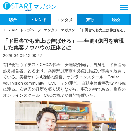
マガジン
総合
トレンド
旅行
経済
エンタメ
E START トップページ
エンタメ
マガジン
「ド田舎でも売上は伸ばせる」─
「ド田舎でも売上は伸ばせる」──年商4億円を実現
した集客ノウハウの正体とは
2026-04-09 12:00:47
有限会社ヴィテス​・CVCの代表 ​安達駿介氏は、自身を「ド田舎億
越え経営者」と名乗り、兵庫県加東市を拠点に幅広い事業を展開し
ている。美容サロン4店舗の経営、オンラインスクール「Cruise
your vision community（CVC）」の運営、自動車整備事業など多岐
に渡る。安達氏の経歴を振り返りながら、事業の軸である、集客の
オンラインスクール・CVCの概要や展望を聞いた。