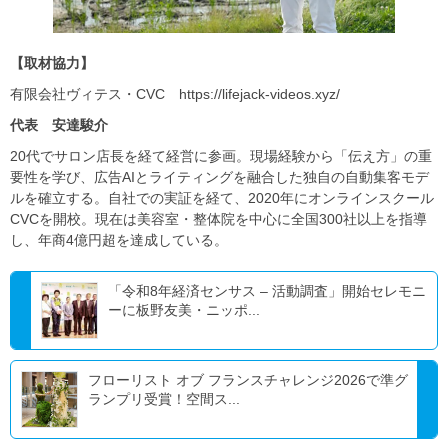
【取材協力】
有限会社ヴィテス​・CVC​ https://lifejack-videos.xyz/
代表 安達駿介
20代でサロン店長を経て経営に参画。現場経験から「伝え方」の重
要性を学び、広告AIとライティングを融合した独自の自動集客モデ
ルを確立する。自社での実証を経て、2020年にオンラインスクール
CVCを開校。現在は美容室・整体院を中心に全国300社以上を指導
し、年商4億円超を達成している。
「令和8年経済センサス – 活動調査」開始セレモニ
ーに板野友美・ニッポ...
フローリスト オブ フランスチャレンジ2026で準グ
ランプリ受賞！空間ス...