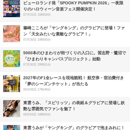
ピューロランド発「SPOOKY PUMPKIN 2026」一夜限
りのハロウィーン音楽フェス開催決定！
07月31日 15時00分
篠崎こころが「ヤングキング」のグラビアに登場！ファ
ン「天女みたいな素敵なグラビア！」
07月30日 19時00分
5000本のひまわりが街づくりの入口に。習志野・鷺沼で
「ひまわりキャンパスプロジェクト」始動
07月30日 20時01分
2027年のF1全レースを現地観戦！ 航空券・宿泊費付き
「夢のシーズンチケット」が当たる
08月05日 17時48分
東雲うみ、「スピリッツ」の表紙＆グラビアに登場し妖
艶な雰囲気でファンを魅了！
08月03日 18時00分
東雲うみが「ヤングキング」のグラビアで泡まみれに！