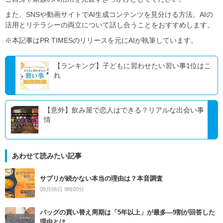
また、SNSや動画サイトでAI生成コンテンツを見分ける方法、AIの
活用とリテラシーの両立について話し合うことをおすすめします。
※本記事はPR TIMESのリリースを元にAIが執筆しています。
【ランキング】子どもに習わせたい習い事1位はこ
れ
【意外】飲み屋で恋人はできる？リアルな出会い事
情
あわせて読みたい記事
サプリが続かない本当の理由は？本音調査
08月06日 9時00分
バッグの買い替え周期は「5年以上」が最多―9割が回答した
理由とは