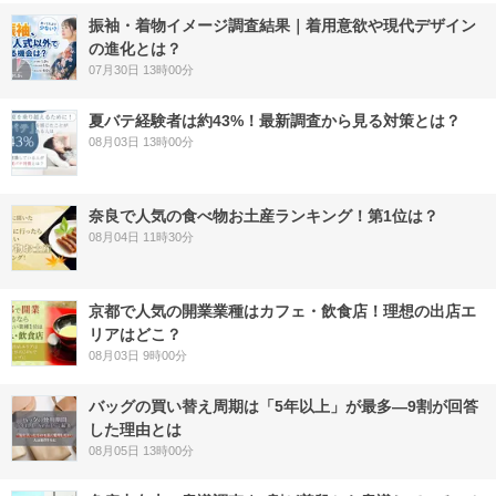
振袖・着物イメージ調査結果｜着用意欲や現代デザイン
の進化とは？
07月30日 13時00分
夏バテ経験者は約43%！最新調査から見る対策とは？
08月03日 13時00分
奈良で人気の食べ物お土産ランキング！第1位は？
08月04日 11時30分
京都で人気の開業業種はカフェ・飲食店！理想の出店エ
リアはどこ？
08月03日 9時00分
バッグの買い替え周期は「5年以上」が最多―9割が回答
した理由とは
08月05日 13時00分