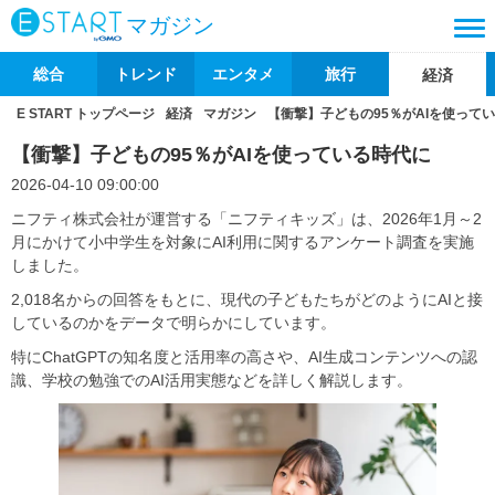
マガジン
総合
トレンド
エンタメ
旅行
経済
E START トップページ
経済
マガジン
【衝撃】子どもの95％がAIを使って
【衝撃】子どもの95％がAIを使っている時代に
2026-04-10 09:00:00
ニフティ株式会社が運営する「ニフティキッズ」は、2026年1月～2
月にかけて小中学生を対象にAI利用に関するアンケート調査を実施
しました。
2,018名からの回答をもとに、現代の子どもたちがどのようにAIと接
しているのかをデータで明らかにしています。
特にChatGPTの知名度と活用率の高さや、AI生成コンテンツへの認
識、学校の勉強でのAI活用実態などを詳しく解説します。