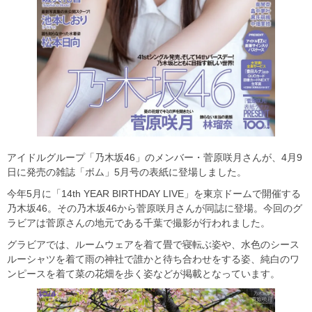
アイドルグループ「乃木坂46」のメンバー・菅原咲月さんが、4月9
日に発売の雑誌「ボム」5月号の表紙に登場しました。
今年5月に「14th YEAR BIRTHDAY LIVE」を東京ドームで開催する
乃木坂46。その乃木坂46から菅原咲月さんが同誌に登場。今回のグ
ラビアは菅原さんの地元である千葉で撮影が行われました。
グラビアでは、ルームウェアを着て畳で寝転ぶ姿や、水色のシース
ルーシャツを着て雨の神社で誰かと待ち合わせをする姿、純白のワ
ンピースを着て菜の花畑を歩く姿などが掲載となっています。