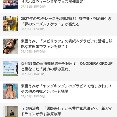
りのハロウィーン音楽フェス開催決定！
07月31日 15時00分
2027年のF1全レースを現地観戦！ 航空券・宿泊費付き
「夢のシーズンチケット」が当たる
08月05日 17時48分
東雲うみ、「スピリッツ」の表紙＆グラビアに登場し妖
艶な雰囲気でファンを魅了！
08月03日 18時00分
なぜ59歳の三浦知良選手を起用？ ONODERA GROUP
と重なった「努力の積み重ね」
08月05日 16時00分
東雲うみが「ヤングキング」のグラビアで泡まみれに！
その他のPPEメンバーも登場！
07月31日 19時00分
うつ病治療、「医師任せ」から共同意思決定へ 新ガイ
ドラインが示す診療改革