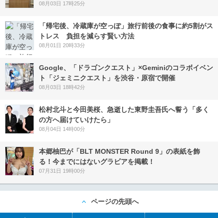
08月03日 17時25分
「帰宅後、冷蔵庫が空っぽ」旅行前後の食事に約5割がス
トレス 負担を減らす賢い方法
08月01日 20時33分
Google、「ドラゴンクエスト」×Geminiのコラボイベン
ト「ジェミニクエスト」を渋谷・原宿で開催
08月03日 18時42分
松村北斗と今田美桜、急逝した東野圭吾氏へ誓う「多く
の方へ届けていけたら」
08月04日 14時00分
本郷柚巴が「BLT MONSTER Round 9」の表紙を飾
る！今までにはないグラビアを掲載！
07月31日 19時00分
ページの先頭へ