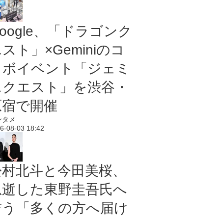
oogle、「ドラゴンク
スト」×Geminiのコ
ラボイベント「ジェミ
ニクエスト」を渋谷・
原宿で開催
ンタメ
6-08-03 18:42
松村北斗と今田美桜、
急逝した東野圭吾氏へ
誓う「多くの方へ届け