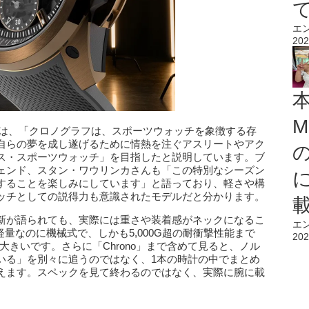
エ
202
M
ー氏は、「クロノグラフは、スポーツウォッチを象徴する存
自らの夢を成し遂げるために情熱を注ぐアスリートやアク
ス・スポーツウォッチ」を目指したと説明しています。ブ
ェンド、スタン・ワウリンカさんも「この特別なシーズン
することを楽しみにしています」と語っており、軽さや構
ッチとしての説得力も意識されたモデルだと分かります。
新が語られても、実際には重さや装着感がネックになるこ
エ
超軽量なのに機械式で、しかも5,000G超の耐衝撃性能まで
202
大きいです。さらに「Chrono」まで含めて見ると、ノル
いる」を別々に追うのではなく、1本の時計の中でまとめ
えます。スペックを見て終わるのではなく、実際に腕に載