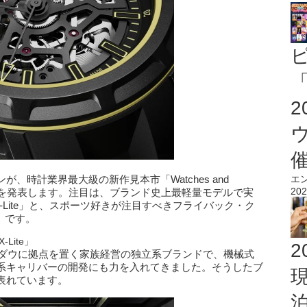
「
、時計業界最大級の新作見本市「Watches and
エ
202
新的な新作を発表します。注目は、ブランド史上最軽量モデルで実
ton X-Lite」と、スポーツ好きが注目すべきフライバック・ク
no」です。
Lite」
2
ニダウに拠点を置く家族経営の独立系ブランドで、機械式
系キャリバーの開発にも力を入れてきました。そうしたブ
表れています。