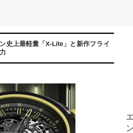
史上最軽量「X-Lite」と新作フライ
力
エ