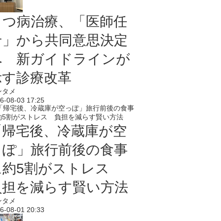
うつ病治療、「医師任
せ」から共同意思決定
へ 新ガイドラインが
示す診療改革
ンタメ
6-08-03 17:25
「帰宅後、冷蔵庫が空
っぽ」旅行前後の食事
に約5割がストレス
負担を減らす賢い方法
ンタメ
6-08-01 20:33