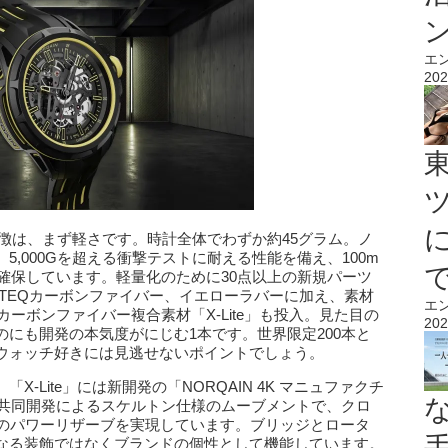
エ
202
e」の最大の特徴は、まず軽さです。時計全体でわずか約45グラム。ノ
,000Gを超える衝撃テストに耐える性能を備え、100m
も確保しています。軽量化のために30点以上の新規パーツ
TEQカーボンファイバー、イエローラバーに加え、素材
エ
カーボンファイバー複合素材「X-Lite」も投入。見た目の
202
にも開発の本気度がにじむ1本です。世界限定200本と
ウォッチ好きには見逃せないポイントでしょう。
-Lite」には新開発の「NORQAIN 4K マニュファクチ
の共同開発によるスケルトン仕様のムーブメントで、クロ
間のパワーリザーブを実現しています。ブリッジとロータ
なる装飾ではなくブランドの個性として機能しています。