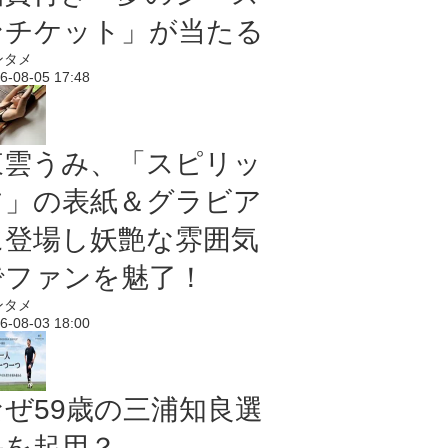
ンチケット」が当たる
ンタメ
6-08-05 17:48
東雲うみ、「スピリッ
ツ」の表紙＆グラビア
に登場し妖艶な雰囲気
でファンを魅了！
ンタメ
6-08-03 18:00
なぜ59歳の三浦知良選
手を起用？