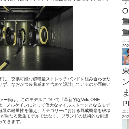
O
エ
202
下に、交換可能な超軽量ストレッチバンドを組み合わせた
せず、なおかつ装着感まで含めて設計しているのが面白い
ー氏は、このモデルについて「革新的なWild ONE
ディションは、ノルケインにとって偉大なマイルストーンとなるモデ
極限の軽量性を備え、カテゴリーにおける既成概念を破壊
エ
iteが単なる派生モデルではなく、ブランドの技術的な到達
202
ってきます。