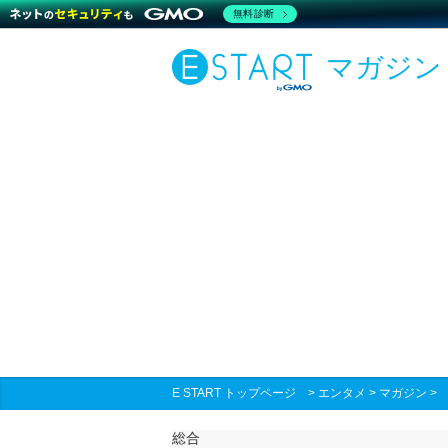
無料診断
マガジン
E START トップページ
>
エンタメ
>
マガジン
総合