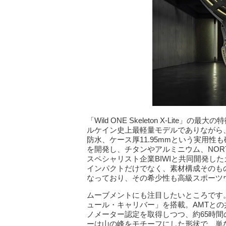
「Wild ONE Skeleton X-Lit
ルケイン史上最軽量モデルでありながら、5
防水、ケース厚11.95mmという実用性
を開発し、チタンやアルミニウム、NOR
スペシャリスト企業BIWIと共同開発した
インパクトだけでなく、素材構成そのもの
なっており、その希少性も高級スポーツ
ムーブメントにも注目したいところです。「X
ュール・キャリバー」を搭載。AMTと
ノメーター認定を取得しつつ、約65時
ーは山の峰をモチーフにした形状で、単