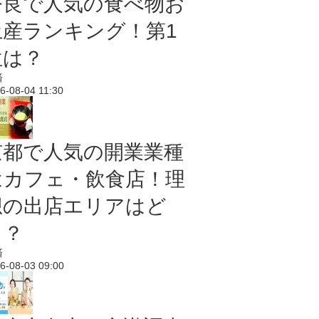
奈良で人気の食べ物お
土産ランキング！第1
位は？
済
6-08-04 11:30
京都で人気の開業業種
はカフェ・飲食店！理
想の出店エリアはど
こ？
済
6-08-03 09:00