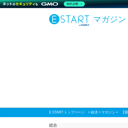
無料診断
マガジン
E START トップページ
>
経済
>
マガジン
>
【新
総合