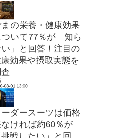
ごまの栄養・健康効果
について77％が「知ら
ない」と回答！注目の
健康効果や摂取実態を
調査
済
6-08-01 13:00
オーダースーツは価格
差なければ約60％が
「挑戦したい」と回