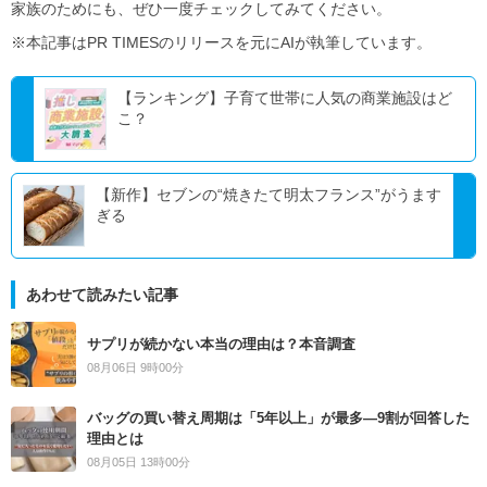
家族のためにも、ぜひ一度チェックしてみてください。
※本記事はPR TIMESのリリースを元にAIが執筆しています。
【ランキング】子育て世帯に人気の商業施設はど
こ？
【新作】セブンの“焼きたて明太フランス”がうます
ぎる
あわせて読みたい記事
サプリが続かない本当の理由は？本音調査
08月06日 9時00分
バッグの買い替え周期は「5年以上」が最多―9割が回答した
理由とは
08月05日 13時00分