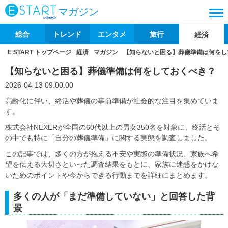
マガジン
総合
トレンド
エンタメ
旅行
経済
E START トップページ
経済
マガジン
【知らないと困る】葬儀準備は何をし
【知らないと困る】葬儀準備は何をしておくべき？
2026-04-13 09:00:00
高齢化に伴い、終活や葬儀の事前準備が社会的な注目を集めていま
す。
株式会社NEXERが全国の60代以上の男女350名を対象に、終活とそ
の中でも特に「自分の葬儀準備」に関する実態を調査しました。
この記事では、多くの方が抱える不安や実際の準備状況、家族へ希
望を伝える大切さといった調査結果をもとに、家族に迷惑をかけな
いためのポイントや今からできる行動までを詳細にまとめます。
多くの人が「まだ準備していない」と回答した背
景