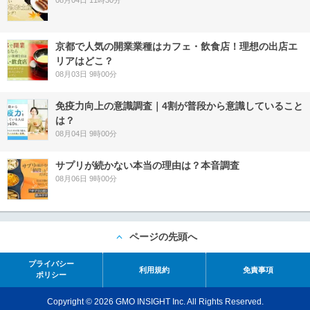
08月04日 11時30分
京都で人気の開業業種はカフェ・飲食店！理想の出店エ
リアはどこ？
08月03日 9時00分
免疫力向上の意識調査｜4割が普段から意識していること
は？
08月04日 9時00分
サプリが続かない本当の理由は？本音調査
08月06日 9時00分
ページの先頭へ
プライバシー
利用規約
免責事項
ポリシー
Copyright © 2026 GMO INSIGHT Inc. All Rights Reserved.