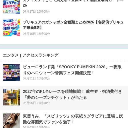
26
07月17日 13時00分
プリキュアのガシャポン全種類まとめ2026【名探偵プリキュ
ア最新9選】
07月16日 13時00分
エンタメ | アクセスランキング
ピューロランド発「SPOOKY PUMPKIN 2026」一夜限
りのハロウィーン音楽フェス開催決定！
07月31日 15時00分
2027年のF1全レースを現地観戦！ 航空券・宿泊費付き
「夢のシーズンチケット」が当たる
08月05日 17時48分
東雲うみ、「スピリッツ」の表紙＆グラビアに登場し妖
艶な雰囲気でファンを魅了！
08月03日 18時00分