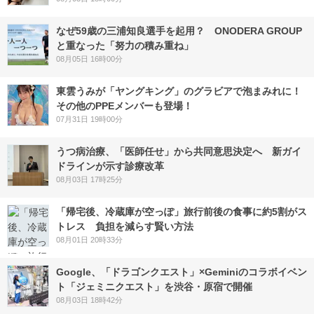
なぜ59歳の三浦知良選手を起用？ ONODERA GROUP
と重なった「努力の積み重ね」
08月05日 16時00分
東雲うみが「ヤングキング」のグラビアで泡まみれに！
その他のPPEメンバーも登場！
07月31日 19時00分
うつ病治療、「医師任せ」から共同意思決定へ 新ガイ
ドラインが示す診療改革
08月03日 17時25分
「帰宅後、冷蔵庫が空っぽ」旅行前後の食事に約5割がス
トレス 負担を減らす賢い方法
08月01日 20時33分
Google、「ドラゴンクエスト」×Geminiのコラボイベン
ト「ジェミニクエスト」を渋谷・原宿で開催
08月03日 18時42分