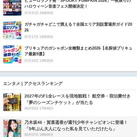
ピューロランド発「SPOOKY PUMPKIN 2026」一夜限りの
ハロウィーン音楽フェス開催決定！
07月31日 15時00分
ガチャガチャどこで買える？全国エリア別設置場所ガイド20
26
07月17日 13時00分
プリキュアのガシャポン全種類まとめ2026【名探偵プリキュ
ア最新9選】
07月16日 13時00分
エンタメ | アクセスランキング
2027年のF1全レースを現地観戦！ 航空券・宿泊費付き
「夢のシーズンチケット」が当たる
08月05日 17時48分
乃木坂46・賀喜遥香が週刊少年チャンピオンに登場！
「5年ぶん大人になった私を見ていただけたら」
08月07日 18時00分