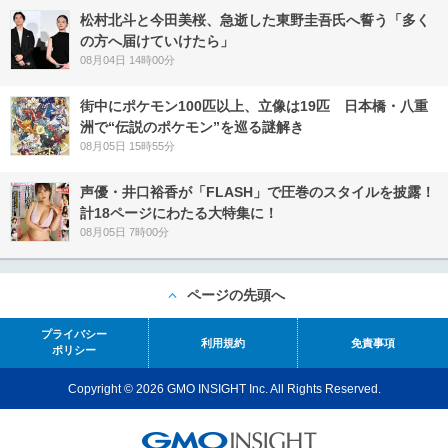
松村北斗と今田美桜、急逝した東野圭吾氏へ誓う「多く
の方へ届けていけたら」
08月04日 14時00分
街中にポケモン100匹以上、立像は19匹 日本橋・八重
洲で“伝説のポケモン”を巡る謎解き
08月05日 15時55分
声優・井口裕香が「FLASH」で圧巻のスタイルを披露！
計18ページにわたる大特集に！
08月05日 7時00分
ページの先頭へ
プライバシー
利用規約
免責事項
ポリシー
Copyright © 2026 GMO INSIGHT Inc. All Rights Reserved.