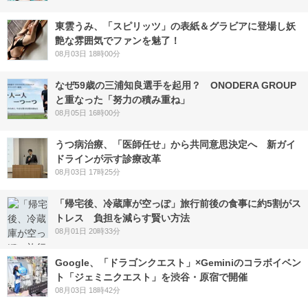
東雲うみ、「スピリッツ」の表紙＆グラビアに登場し妖
艶な雰囲気でファンを魅了！
08月03日 18時00分
なぜ59歳の三浦知良選手を起用？ ONODERA GROUP
と重なった「努力の積み重ね」
08月05日 16時00分
うつ病治療、「医師任せ」から共同意思決定へ 新ガイ
ドラインが示す診療改革
08月03日 17時25分
「帰宅後、冷蔵庫が空っぽ」旅行前後の食事に約5割がス
トレス 負担を減らす賢い方法
08月01日 20時33分
Google、「ドラゴンクエスト」×Geminiのコラボイベン
ト「ジェミニクエスト」を渋谷・原宿で開催
08月03日 18時42分