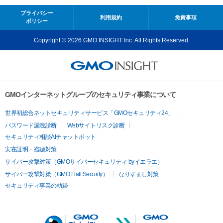
プライバシー
利用規約
免責事項
ポリシー
Copyright © 2026 GMO INSIGHT Inc. All Rights Reserved.
GMOインターネットグループのセキュリティ事業について
世界初総合ネットセキュリティサービス「GMOセキュリティ24」
パスワード漏洩診断
Webサイトリスク診断
セキュリティ相談AIチャットボット
実在証明・盗聴対策
サイバー攻撃対策（GMOサイバーセキュリティ byイエラエ）
サイバー攻撃対策（GMO Flatt Security）
なりすまし対策
セキュリティ事業の軌跡