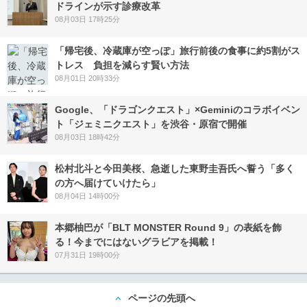
ドラインが示す診療改革
08月03日 17時25分
「帰宅後、冷蔵庫が空っぽ」旅行前後の食事に約5割がス
トレス 負担を減らす賢い方法
08月01日 20時33分
Google、「ドラゴンクエスト」×Geminiのコラボイベン
ト「ジェミニクエスト」を渋谷・原宿で開催
08月03日 18時42分
松村北斗と今田美桜、急逝した東野圭吾氏へ誓う「多く
の方へ届けていけたら」
08月04日 14時00分
本郷柚巴が「BLT MONSTER Round 9」の表紙を飾
る！今までにはないグラビアを掲載！
07月31日 19時00分
ページの先頭へ