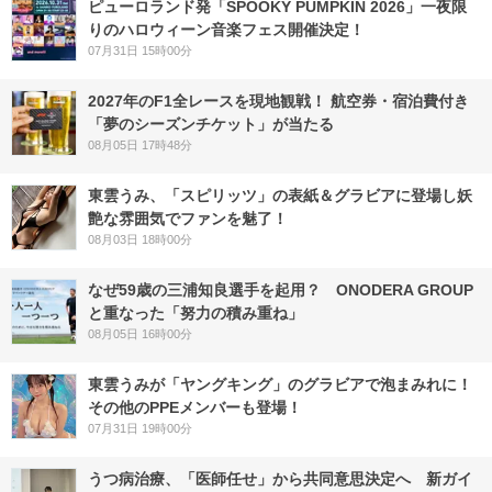
ピューロランド発「SPOOKY PUMPKIN 2026」一夜限
りのハロウィーン音楽フェス開催決定！
07月31日 15時00分
2027年のF1全レースを現地観戦！ 航空券・宿泊費付き
「夢のシーズンチケット」が当たる
08月05日 17時48分
東雲うみ、「スピリッツ」の表紙＆グラビアに登場し妖
艶な雰囲気でファンを魅了！
08月03日 18時00分
なぜ59歳の三浦知良選手を起用？ ONODERA GROUP
と重なった「努力の積み重ね」
08月05日 16時00分
東雲うみが「ヤングキング」のグラビアで泡まみれに！
その他のPPEメンバーも登場！
07月31日 19時00分
うつ病治療、「医師任せ」から共同意思決定へ 新ガイ