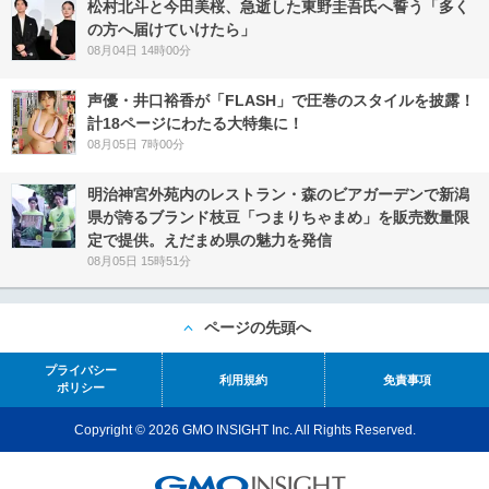
松村北斗と今田美桜、急逝した東野圭吾氏へ誓う「多く
の方へ届けていけたら」
08月04日 14時00分
声優・井口裕香が「FLASH」で圧巻のスタイルを披露！
計18ページにわたる大特集に！
08月05日 7時00分
明治神宮外苑内のレストラン・森のビアガーデンで新潟
県が誇るブランド枝豆「つまりちゃまめ」を販売数量限
定で提供。えだまめ県の魅力を発信
08月05日 15時51分
ページの先頭へ
プライバシー
利用規約
免責事項
ポリシー
Copyright © 2026 GMO INSIGHT Inc. All Rights Reserved.