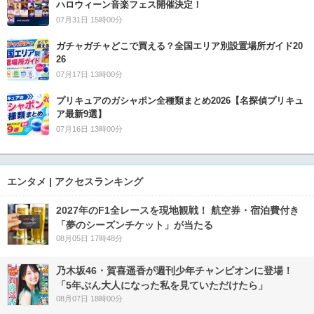
ハロウィーン音楽フェス開催決定！
07月31日 15時00分
ガチャガチャどこで買える？全国エリア別設置場所ガイド20
26
07月17日 13時00分
プリキュアのガシャポン全種類まとめ2026【名探偵プリキュ
ア最新9選】
07月16日 13時00分
エンタメ | アクセスランキング
2027年のF1全レースを現地観戦！ 航空券・宿泊費付き
「夢のシーズンチケット」が当たる
08月05日 17時48分
乃木坂46・賀喜遥香が週刊少年チャンピオンに登場！
「5年ぶん大人になった私を見ていただけたら」
08月07日 18時00分