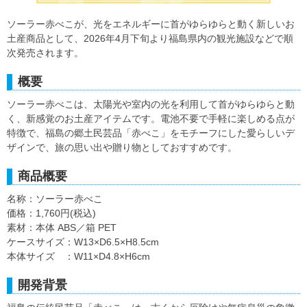
ソーラー赤べこが、光をエネルギーに首がゆらゆらと動く新しいお
土産商品として、2026年4月下旬より福島県内の観光施設などで順
次発売されます。
概要
ソーラー赤べこは、太陽光や室内の光を利用して首がゆらゆらと動
く、新感覚のお土産アイテムです。電池不要で手軽に楽しめる点が
特徴で、福島の郷土民芸品「赤べこ」をモチーフにした愛らしいデ
ザインで、旅の思い出や贈り物としておすすめです。
商品概要
名称：ソーラー赤べこ
価格：1,760円(税込)
素材：本体 ABS／箱 PET
ケースサイズ：W13×D6.5×H8.5cm
本体サイズ ：W11×D4.8×H6cm
開発背景