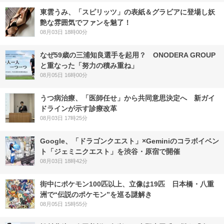
東雲うみ、「スピリッツ」の表紙＆グラビアに登場し妖
艶な雰囲気でファンを魅了！
08月03日 18時00分
なぜ59歳の三浦知良選手を起用？ ONODERA GROUP
と重なった「努力の積み重ね」
08月05日 16時00分
うつ病治療、「医師任せ」から共同意思決定へ 新ガイ
ドラインが示す診療改革
08月03日 17時25分
Google、「ドラゴンクエスト」×Geminiのコラボイベン
ト「ジェミニクエスト」を渋谷・原宿で開催
08月03日 18時42分
街中にポケモン100匹以上、立像は19匹 日本橋・八重
洲で“伝説のポケモン”を巡る謎解き
08月05日 15時55分