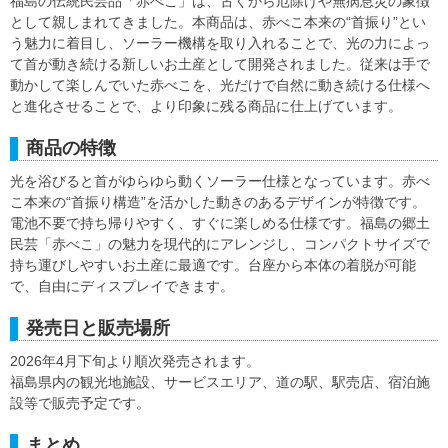
福島の伝統民芸品「赤べこ」は、古くから厄除けや無病息災の象徴
として親しまれてきました。本商品は、赤べこ本来の“首振り”とい
う魅力に着目し、ソーラー機構を取り入れることで、光の力によっ
て首が動き続ける新しいお土産として開発されました。従来は手で
動かして楽しんでいた赤べこを、光だけで自然に動き続ける仕様へ
と進化させることで、より印象に残る商品に仕上げています。
商品の特徴
光を浴びると首がゆらゆら動くソーラー仕様となっています。赤べ
こ本来の“首振り構造”を活かした動きのあるデザインが特徴です。
電池不要で持ち帰りやすく、すぐに楽しめる仕様です。福島の郷土
民芸「赤べこ」の魅力を現代的にアレンジし、コンパクトサイズで
持ち運びしやすいお土産に最適です。台座から本体の着脱が可能
で、自由にディスプレイできます。
発売日と販売場所
2026年4月下旬より順次発売されます。
福島県内の観光地施設、サービスエリア、道の駅、駅売店、宿泊施
設等で販売予定です。
まとめ