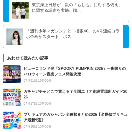
東京海上⽇動が「親の『もしも』に対する備え」
に関する調査を実施。躊...
「週刊少年マガジン」と「櫻坂46」の4号連続コラ
ボ企画がスタート！ポス...
あわせて読みたい記事
ピューロランド発「SPOOKY PUMPKIN 2026」一夜限りの
ハロウィーン音楽フェス開催決定！
07月31日 15時00分
ガチャガチャどこで買える？全国エリア別設置場所ガイド20
26
07月17日 13時00分
プリキュアのガシャポン全種類まとめ2026【名探偵プリキュ
ア最新9選】
07月16日 13時00分