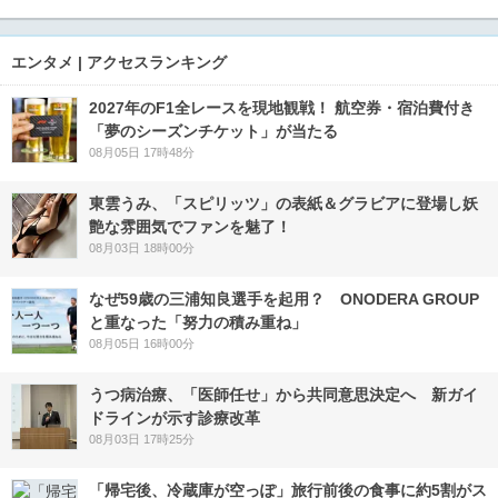
エンタメ | アクセスランキング
2027年のF1全レースを現地観戦！ 航空券・宿泊費付き
「夢のシーズンチケット」が当たる
08月05日 17時48分
東雲うみ、「スピリッツ」の表紙＆グラビアに登場し妖
艶な雰囲気でファンを魅了！
08月03日 18時00分
なぜ59歳の三浦知良選手を起用？ ONODERA GROUP
と重なった「努力の積み重ね」
08月05日 16時00分
うつ病治療、「医師任せ」から共同意思決定へ 新ガイ
ドラインが示す診療改革
08月03日 17時25分
「帰宅後、冷蔵庫が空っぽ」旅行前後の食事に約5割がス