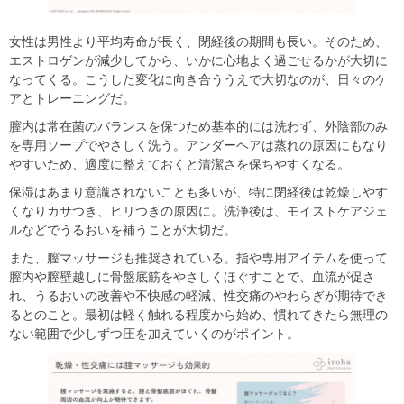
女性は男性より平均寿命が長く、閉経後の期間も長い。そのため、
エストロゲンが減少してから、いかに心地よく過ごせるかが大切に
なってくる。こうした変化に向き合ううえで大切なのが、日々のケ
アとトレーニングだ。
膣内は常在菌のバランスを保つため基本的には洗わず、外陰部のみ
を専用ソープでやさしく洗う。アンダーヘアは蒸れの原因にもなり
やすいため、適度に整えておくと清潔さを保ちやすくなる。
保湿はあまり意識されないことも多いが、特に閉経後は乾燥しやす
くなりカサつき、ヒリつきの原因に。洗浄後は、モイストケアジェ
ルなどでうるおいを補うことが大切だ。
また、膣マッサージも推奨されている。指や専用アイテムを使って
膣内や膣壁越しに骨盤底筋をやさしくほぐすことで、血流が促さ
れ、うるおいの改善や不快感の軽減、性交痛のやわらぎが期待でき
るとのこと。最初は軽く触れる程度から始め、慣れてきたら無理の
ない範囲で少しずつ圧を加えていくのがポイント。