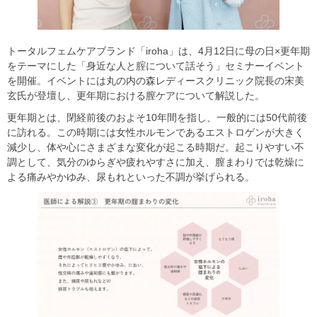
トータルフェムケアブランド「iroha」は、4月12日に母の日×更年期
をテーマにした「身近な人と腟について話そう」セミナーイベント
を開催。イベントには丸の内の森レディースクリニック院長の宋美
玄氏が登壇し、更年期における膣ケアについて解説した。
更年期とは、閉経前後のおよそ10年間を指し、一般的には50代前後
に訪れる。この時期には女性ホルモンであるエストロゲンが大きく
減少し、体や心にさまざまな変化が起こる時期だ。起こりやすい不
調として、気分のゆらぎや疲れやすさに加え、膣まわりでは乾燥に
よる痛みやかゆみ、尿もれといった不調が挙げられる。