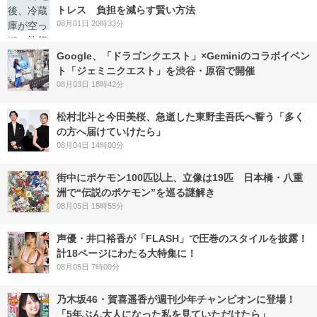
トレス 負担を減らす賢い方法
08月01日 20時33分
Google、「ドラゴンクエスト」×Geminiのコラボイベン
ト「ジェミニクエスト」を渋谷・原宿で開催
08月03日 18時42分
松村北斗と今田美桜、急逝した東野圭吾氏へ誓う「多く
の方へ届けていけたら」
08月04日 14時00分
街中にポケモン100匹以上、立像は19匹 日本橋・八重
洲で“伝説のポケモン”を巡る謎解き
08月05日 15時55分
声優・井口裕香が「FLASH」で圧巻のスタイルを披露！
計18ページにわたる大特集に！
08月05日 7時00分
乃木坂46・賀喜遥香が週刊少年チャンピオンに登場！
「5年ぶん大人になった私を見ていただけたら」