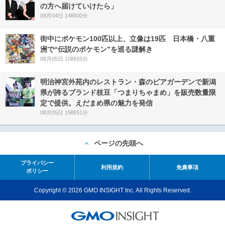
の方へ届けていけたら」
08月04日 14時00分
街中にポケモン100匹以上、立像は19匹 日本橋・八重
洲で“伝説のポケモン”を巡る謎解き
08月05日 15時55分
明治神宮外苑内のレストラン・森のビアガーデンで新潟
県が誇るブランド枝豆「つまりちゃまめ」を販売数量限
定で提供。えだまめ県の魅力を発信
08月05日 15時51分
ページの先頭へ
プライバシー
利用規約
免責事項
ポリシー
Copyright © 2026 GMO INSIGHT Inc. All Rights Reserved.