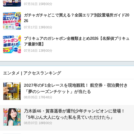
07月31日 15時00分
ガチャガチャどこで買える？全国エリア別設置場所ガイド20
26
07月17日 13時00分
プリキュアのガシャポン全種類まとめ2026【名探偵プリキュ
ア最新9選】
07月16日 13時00分
エンタメ | アクセスランキング
2027年のF1全レースを現地観戦！ 航空券・宿泊費付き
「夢のシーズンチケット」が当たる
08月05日 17時48分
乃木坂46・賀喜遥香が週刊少年チャンピオンに登場！
「5年ぶん大人になった私を見ていただけたら」
08月07日 18時00分