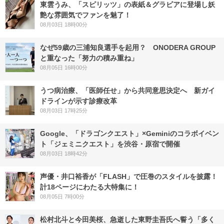
東雲うみ、「スピリッツ」の表紙＆グラビアに登場し妖
艶な雰囲気でファンを魅了！
08月03日 18時00分
なぜ59歳の三浦知良選手を起用？ ONODERA GROUP
と重なった「努力の積み重ね」
08月05日 16時00分
うつ病治療、「医師任せ」から共同意思決定へ 新ガイ
ドラインが示す診療改革
08月03日 17時25分
Google、「ドラゴンクエスト」×Geminiのコラボイベン
ト「ジェミニクエスト」を渋谷・原宿で開催
08月03日 18時42分
声優・井口裕香が「FLASH」で圧巻のスタイルを披露！
計18ページにわたる大特集に！
08月05日 7時00分
松村北斗と今田美桜、急逝した東野圭吾氏へ誓う「多く