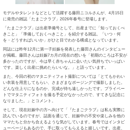
モデルやタレントなどとして活躍する藤田ニコルさんが、4月15日
に発売の雑誌「たまごクラブ」2026年春号に登場します。
「たまごクラブ」は出産準備号として、出産までに「知っておくべ
きこと」「準備しておくべきこと」を紹介する雑誌。「いつ・何
を・どうすればいいか」がひと目でわかる構成となっています。
同誌には昨年12月に第一子妊娠を発表した藤田さんのインタビュー
が掲載。藤田さんは妊娠7カ月の現在の想いを「初期のころは不安が
多かったのですが、今は早く赤ちゃんに会いたい気持ちでいっぱい
です。楽しく出産に挑めたらいいな。」と語っています。
また、今回の初のマタニティフォト撮影については「とてもかわい
い衣装を用意してもらい、さまざまなポージングで撮影しました。
どんな仕上りになるのか、完成が待ち遠しかったです。プライベー
トでマタニティフォトを撮る予定がなかったので、すてきな記念に
なりました。」とコメント。
そして、現在妊娠中の方へ向けて「『たまごクラブ』は私も実際に
読んでいるのですが、誌面を通じて、妊娠中の不安や楽しみを他の
ママたちと分かち合えるような気がしています。春号ではインタビ
ューページもあるので、手に取ってもらえると嬉しいです。出産、