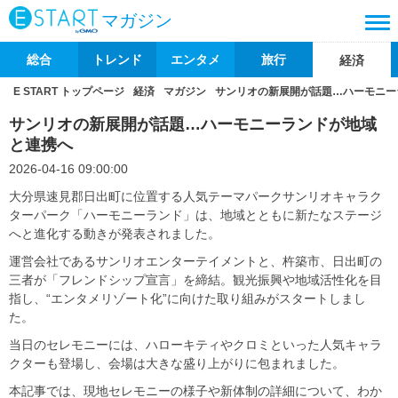
マガジン
総合
トレンド
エンタメ
旅行
経済
E START トップページ
経済
マガジン
サンリオの新展開が話題…ハーモニー
サンリオの新展開が話題…ハーモニーランドが地域
と連携へ
2026-04-16 09:00:00
大分県速見郡日出町に位置する人気テーマパークサンリオキャラク
ターパーク「ハーモニーランド」は、地域とともに新たなステージ
へと進化する動きが発表されました。
運営会社であるサンリオエンターテイメントと、杵築市、日出町の
三者が「フレンドシップ宣言」を締結。観光振興や地域活性化を目
指し、“エンタメリゾート化”に向けた取り組みがスタートしまし
た。
当日のセレモニーには、ハローキティやクロミといった人気キャラ
クターも登場し、会場は大きな盛り上がりに包まれました。
本記事では、現地セレモニーの様子や新体制の詳細について、わか