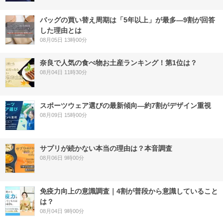
バッグの買い替え周期は「5年以上」が最多―9割が回答
した理由とは
08月05日 13時00分
奈良で人気の食べ物お土産ランキング！第1位は？
08月04日 11時30分
スポーツウェア選びの最新傾向―約7割がデザイン重視
08月09日 15時00分
サプリが続かない本当の理由は？本音調査
08月06日 9時00分
免疫力向上の意識調査｜4割が普段から意識していること
は？
08月04日 9時00分