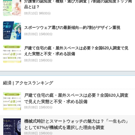
介護食の認知度・種類・選び方調査｜7割超の認知度トップ商
品とは？
08月10日 9時00分
スポーツウェア選びの最新傾向―約7割がデザイン重視
08月09日 15時00分
戸建て住宅の庭・屋外スペースは必要？全国620人調査で見
えた実態と不安・求める設備
08月08日 15時00分
経済 | アクセスランキング
戸建て住宅の庭・屋外スペースは必要？全国620人調査
で見えた実態と不安・求める設備
08月08日 15時00分
機械式時計とスマートウォッチの魅力は？「一生もの」
として67%が機械式を選択した理由を調査
08月08日 15時00分