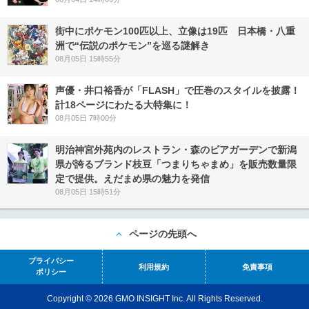
街中にポケモン100匹以上、立像は19匹 日本橋・八重
洲で“伝説のポケモン”を巡る謎解き
08月05日 15時55分
声優・井口裕香が「FLASH」で圧巻のスタイルを披露！
計18ページにわたる大特集に！
08月05日 7時00分
明治神宮外苑内のレストラン・森のビアガーデンで新潟
県が誇るブランド枝豆「つまりちゃまめ」を販売数量限
定で提供。えだまめ県の魅力を発信
08月05日 15時51分
ページの先頭へ
プライバシー
利用規約
免責事項
ポリシー
Copyright © 2026 GMO INSIGHT Inc. All Rights Reserved.