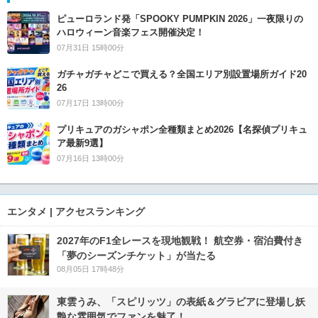
ピューロランド発「SPOOKY PUMPKIN 2026」一夜限りの
ハロウィーン音楽フェス開催決定！
07月31日 15時00分
ガチャガチャどこで買える？全国エリア別設置場所ガイド20
26
07月17日 13時00分
プリキュアのガシャポン全種類まとめ2026【名探偵プリキュ
ア最新9選】
07月16日 13時00分
エンタメ | アクセスランキング
2027年のF1全レースを現地観戦！ 航空券・宿泊費付き
「夢のシーズンチケット」が当たる
08月05日 17時48分
東雲うみ、「スピリッツ」の表紙＆グラビアに登場し妖
艶な雰囲気でファンを魅了！