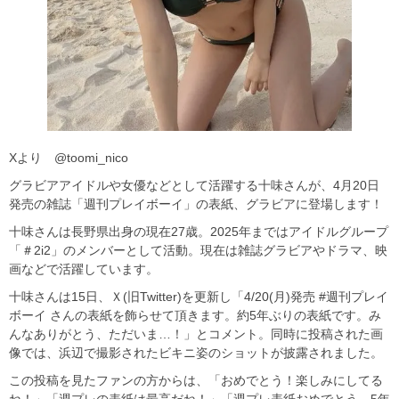
Xより @toomi_nico
グラビアアイドルや女優などとして活躍する十味さんが、4月20日
発売の雑誌「週刊プレイボーイ」の表紙、グラビアに登場します！
十味さんは長野県出身の現在27歳。2025年まではアイドルグループ
「＃2i2」のメンバーとして活動。現在は雑誌グラビアやドラマ、映
画などで活躍しています。
十味さんは15日、Ｘ(旧Twitter)を更新し「4/20(月)発売 #週刊プレイ
ボーイ さんの表紙を飾らせて頂きます。約5年ぶりの表紙です。み
んなありがとう、ただいま…！」とコメント。同時に投稿された画
像では、浜辺で撮影されたビキニ姿のショットが披露されました。
この投稿を見たファンの方からは、「おめでとう！楽しみにしてる