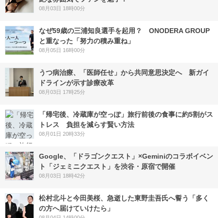
08月03日 18時00分
なぜ59歳の三浦知良選手を起用？ ONODERA GROUP
と重なった「努力の積み重ね」
08月05日 16時00分
うつ病治療、「医師任せ」から共同意思決定へ 新ガイ
ドラインが示す診療改革
08月03日 17時25分
「帰宅後、冷蔵庫が空っぽ」旅行前後の食事に約5割がス
トレス 負担を減らす賢い方法
08月01日 20時33分
Google、「ドラゴンクエスト」×Geminiのコラボイベン
ト「ジェミニクエスト」を渋谷・原宿で開催
08月03日 18時42分
松村北斗と今田美桜、急逝した東野圭吾氏へ誓う「多く
の方へ届けていけたら」
08月04日 14時00分