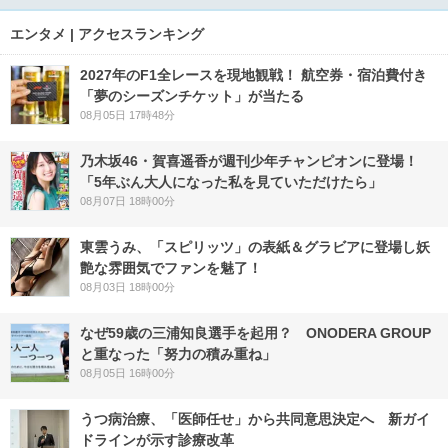
エンタメ | アクセスランキング
2027年のF1全レースを現地観戦！ 航空券・宿泊費付き
「夢のシーズンチケット」が当たる
08月05日 17時48分
乃木坂46・賀喜遥香が週刊少年チャンピオンに登場！
「5年ぶん大人になった私を見ていただけたら」
08月07日 18時00分
東雲うみ、「スピリッツ」の表紙＆グラビアに登場し妖
艶な雰囲気でファンを魅了！
08月03日 18時00分
なぜ59歳の三浦知良選手を起用？ ONODERA GROUP
と重なった「努力の積み重ね」
08月05日 16時00分
うつ病治療、「医師任せ」から共同意思決定へ 新ガイ
ドラインが示す診療改革