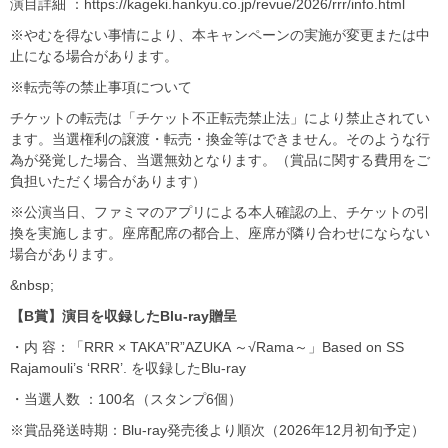
演目詳細 ：https://kageki.hankyu.co.jp/revue/2026/rrr/info.html
※やむを得ない事情により、本キャンペーンの実施が変更または中
止になる場合があります。
※転売等の禁止事項について
チケットの転売は「チケット不正転売禁止法」により禁止されてい
ます。当選権利の譲渡・転売・換金等はできません。そのような行
為が発覚した場合、当選無効となります。（賞品に関する費用をご
負担いただく場合があります）
※公演当日、ファミマのアプリによる本人確認の上、チケットの引
換を実施します。座席配席の都合上、座席が隣り合わせにならない
場合があります。
&nbsp;
【B賞】演目を収録したBlu-ray贈呈
・内 容：「RRR × TAKA”R”AZUKA ～√Rama～」Based on SS
Rajamouli’s ‘RRR’. を収録したBlu-ray
・当選人数 ：100名（スタンプ6個）
※賞品発送時期：Blu-ray発売後より順次（2026年12月初旬予定）