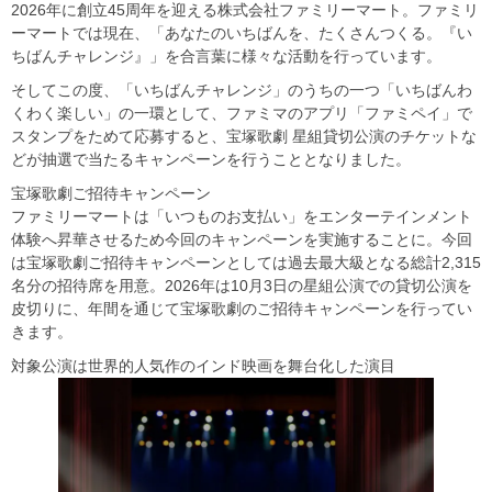
2026年に創立45周年を迎える株式会社ファミリーマート。ファミリ
ーマートでは現在、「あなたのいちばんを、たくさんつくる。『い
ちばんチャレンジ』」を合言葉に様々な活動を行っています。
そしてこの度、「いちばんチャレンジ」のうちの一つ「いちばんわ
くわく楽しい」の一環として、ファミマのアプリ「ファミペイ」で
スタンプをためて応募すると、宝塚歌劇 星組貸切公演のチケットな
どが抽選で当たるキャンペーンを行うこととなりました。
宝塚歌劇ご招待キャンペーン
ファミリーマートは「いつものお支払い」をエンターテインメント
体験へ昇華させるため今回のキャンペーンを実施することに。今回
は宝塚歌劇ご招待キャンペーンとしては過去最大級となる総計2,315
名分の招待席を用意。2026年は10月3日の星組公演での貸切公演を
皮切りに、年間を通じて宝塚歌劇のご招待キャンペーンを行ってい
きます。
対象公演は世界的人気作のインド映画を舞台化した演目