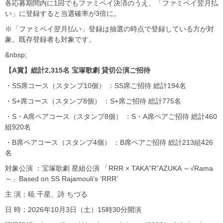
各応募期間内に1回でもファミペイ決済のうえ、「ファミペイ翌月払
い」に登録すると当選確率が3倍に。
※「ファミペイ翌月払い」登録は抽選の時点で登録している方が対
象。既存登録者も対象です。
&nbsp;
【A賞】総計2,315名 宝塚歌劇 貸切公演ご招待
・SS席コース（スタンプ10個） ：SS席ご招待 総計194名
・S+席コース（スタンプ8個） ：S+席ご招待 総計775名
・S・A席ペアコース（スタンプ8個） ：S・A席ペアご招待 総計460
組920名
・B席ペアコース（スタンプ4個） ：B席ペアご招待 総計213組426
名
対象公演 ：宝塚歌劇 星組公演 「RRR × TAKA”R”AZUKA ～√Rama
～」Based on SS Rajamouli’s ‘RRR’
主 演：暁 千星、詩 ちづる
日 時：2026年10月3日（土）15時30分開演