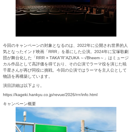
今回のキャンペーンの対象となるのは、2022年に公開され世界的人
気となったインド映画「RRR」を基にした公演。2024年に宝塚歌劇
団が舞台化した「RRR × TAKA”R”AZUKA ～√Bheem～」はミュージ
カル作品として高評価を得ており、その公演でラーマ役を演じた暁
千星さんが再び同役に挑戦。今回の公演ではラーマを主人公として
物語を再構築しています。
演目詳細は以下より。
https://kageki.hankyu.co.jp/revue/2026/rrr/info.html
キャンペーン概要