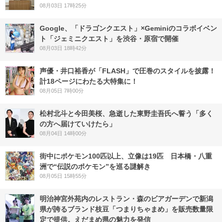
08月03日 17時25分
Google、「ドラゴンクエスト」×Geminiのコラボイベン
ト「ジェミニクエスト」を渋谷・原宿で開催
08月03日 18時42分
声優・井口裕香が「FLASH」で圧巻のスタイルを披露！
計18ページにわたる大特集に！
08月05日 7時00分
松村北斗と今田美桜、急逝した東野圭吾氏へ誓う「多く
の方へ届けていけたら」
08月04日 14時00分
街中にポケモン100匹以上、立像は19匹 日本橋・八重
洲で“伝説のポケモン”を巡る謎解き
08月05日 15時55分
明治神宮外苑内のレストラン・森のビアガーデンで新潟
県が誇るブランド枝豆「つまりちゃまめ」を販売数量限
定で提供。えだまめ県の魅力を発信