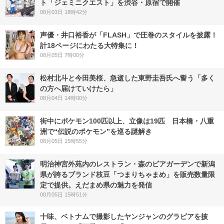
ト「ジェミニクエスト」を渋谷・原宿で開催
08月03日 18時42分
声優・井口裕香が「FLASH」で圧巻のスタイルを披露！
計18ページにわたる大特集に！
08月05日 7時00分
松村北斗と今田美桜、急逝した東野圭吾氏へ誓う「多く
の方へ届けていけたら」
08月04日 14時00分
街中にポケモン100匹以上、立像は19匹 日本橋・八重
洲で“伝説のポケモン”を巡る謎解き
08月05日 15時55分
明治神宮外苑内のレストラン・森のビアガーデンで新潟
県が誇るブランド枝豆「つまりちゃまめ」を販売数量限
定で提供。えだまめ県の魅力を発信
08月05日 15時51分
十味、ベトナムで撮影したヤンジャンのグラビアを披