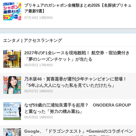
プリキュアのガシャポン全種類まとめ2026【名探偵プリキュ
ア最新9選】
07月16日 13時00分
エンタメ | アクセスランキング
2027年のF1全レースを現地観戦！ 航空券・宿泊費付き
「夢のシーズンチケット」が当たる
08月05日 17時48分
乃木坂46・賀喜遥香が週刊少年チャンピオンに登場！
「5年ぶん大人になった私を見ていただけたら」
08月07日 18時00分
なぜ59歳の三浦知良選手を起用？ ONODERA GROUP
と重なった「努力の積み重ね」
08月05日 16時00分
Google、「ドラゴンクエスト」×Geminiのコラボイベン