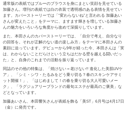
通常版の表紙ではブルーのブラウスを身にまとい笑顔を見せている
加藤さん。増刊の表紙では白の衣装で透明感のある表情を見せてい
ます。カバーストーリーでは「“変わらないね”と言われる 加藤あい
さんが変えたこと」をテーマに、ますます輝きを増している加藤さ
んの魅力をいろいろな角度から改めて深掘りしています。
また、本田さんのカバーストーリーでは、「自分で考え、自分なり
の回答を。それが正解のない道の楽しみ方」をテーマに本田さんの
素顔に迫っています。デビューから9年が経った今、本田さんは「実
は、わからないことだらけという立ちはだかる壁を越える闘いだっ
た」と、自身のこれまでの活動を振り返っています。
同誌のその他の特集は、「焼けない＝老けない!! 進化した美肌UVケ
ア」、「シミ・シワ・たるみをどう乗り切る？春のスキンケアサミ
ット開催！」、「はじめまして！の春を乗り切る大人可愛いメー
ク」、「ラグジュアリーブランドの最旬エステが最高のご褒美」な
どとなっています。
加藤あいさん、本田響矢さんが表紙を飾る「美ST」6月号は4月17日
（金）に発売です。