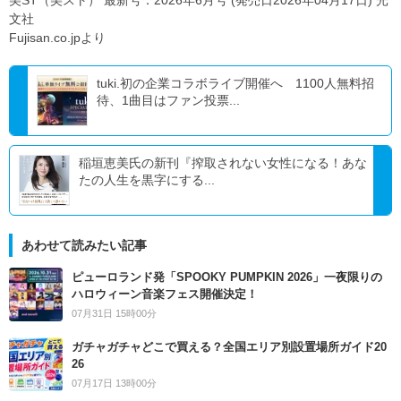
文社
Fujisan.co.jpより
tuki.初の企業コラボライブ開催へ 1100人無料招
待、1曲目はファン投票...
稲垣恵美氏の新刊『搾取されない女性になる！あな
たの人生を黒字にする...
あわせて読みたい記事
ピューロランド発「SPOOKY PUMPKIN 2026」一夜限りの
ハロウィーン音楽フェス開催決定！
07月31日 15時00分
ガチャガチャどこで買える？全国エリア別設置場所ガイド20
26
07月17日 13時00分