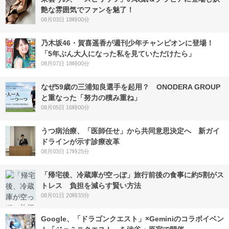
艶な雰囲気でファンを魅了！
08月03日 18時00分
乃木坂46・賀喜遥香が週刊少年チャンピオンに登場！
「5年ぶん大人になった私を見ていただけたら」
08月07日 18時00分
なぜ59歳の三浦知良選手を起用？ ONODERA GROUP
と重なった「努力の積み重ね」
08月05日 16時00分
うつ病治療、「医師任せ」から共同意思決定へ 新ガイ
ドラインが示す診療改革
08月03日 17時25分
「帰宅後、冷蔵庫が空っぽ」旅行前後の食事に約5割がス
トレス 負担を減らす賢い方法
08月01日 20時33分
Google、「ドラゴンクエスト」×Geminiのコラボイベン