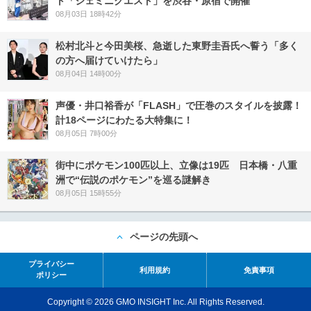
ト「ジェミニクエスト」を渋谷・原宿で開催
08月03日 18時42分
松村北斗と今田美桜、急逝した東野圭吾氏へ誓う「多く
の方へ届けていけたら」
08月04日 14時00分
声優・井口裕香が「FLASH」で圧巻のスタイルを披露！
計18ページにわたる大特集に！
08月05日 7時00分
街中にポケモン100匹以上、立像は19匹 日本橋・八重
洲で“伝説のポケモン”を巡る謎解き
08月05日 15時55分
ページの先頭へ
プライバシー
利用規約
免責事項
ポリシー
Copyright © 2026 GMO INSIGHT Inc. All Rights Reserved.