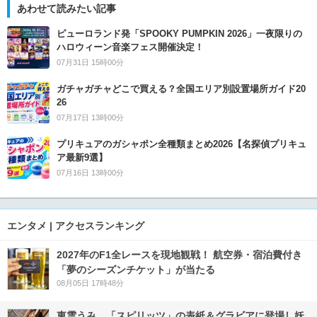
あわせて読みたい記事
ピューロランド発「SPOOKY PUMPKIN 2026」一夜限りの
ハロウィーン音楽フェス開催決定！
07月31日 15時00分
ガチャガチャどこで買える？全国エリア別設置場所ガイド20
26
07月17日 13時00分
プリキュアのガシャポン全種類まとめ2026【名探偵プリキュ
ア最新9選】
07月16日 13時00分
エンタメ | アクセスランキング
2027年のF1全レースを現地観戦！ 航空券・宿泊費付き
「夢のシーズンチケット」が当たる
08月05日 17時48分
東雲うみ、「スピリッツ」の表紙＆グラビアに登場し妖