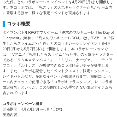
った件』とのコラボレーションイベントを4月20日(月)より開催しま
す。本コラボでは、「転スラ」の人気キャラクターたちがゲーム内
に登場するほか、様々な限定イベントが実施されます。
コラボ概要
タイマンバトルRPGアプリゲーム『終末のワルキューレ The Day of
Judgment』(略称、『終末のワルキューレDOJ』)は、TVアニメ『転
生したらスライムだった件』とのコラボレーションイベントを4月
20日(月)から5月7日(木)まで開催します。本コラボレーションで
は、TVアニメ『転生したらスライムだった件』の人気キャラクター
である「リムル＝テンペスト」、「ミリム・ナーヴァ」、「ディア
ブロ」、「ルミナス」が獲得できるコラボ限定ガチャが登場しま
す。また、コラボを記念したイベントクエスト、限定ミッション、
レイドバトルなど、多彩なイベントが展開されます。報酬には、ゲ
ーム内チャットで使用できる「コラボキャラスタンプ」や「コラボ
限定称号」といった、この期間でしか入手できない限定アイテムも
含まれています。
コラボキャンペーン概要
開催期間：4月20日(月)～5月7日(木)
実施内容：