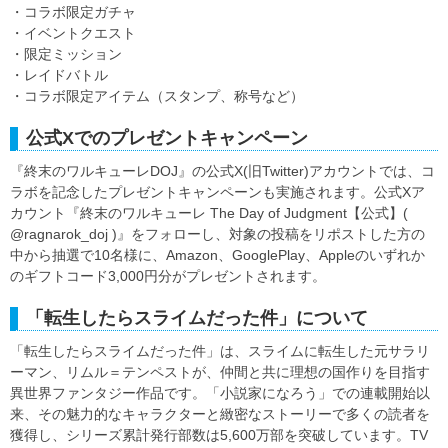
・コラボ限定ガチャ
・イベントクエスト
・限定ミッション
・レイドバトル
・コラボ限定アイテム（スタンプ、称号など）
公式Xでのプレゼントキャンペーン
『終末のワルキューレDOJ』の公式X(旧Twitter)アカウントでは、コ
ラボを記念したプレゼントキャンペーンも実施されます。公式Xア
カウント『終末のワルキューレ The Day of Judgment【公式】(
@ragnarok_doj )』をフォローし、対象の投稿をリポストした方の
中から抽選で10名様に、Amazon、GooglePlay、Appleのいずれか
のギフトコード3,000円分がプレゼントされます。
「転生したらスライムだった件」について
「転生したらスライムだった件」は、スライムに転生した元サラリ
ーマン、リムル＝テンペストが、仲間と共に理想の国作りを目指す
異世界ファンタジー作品です。「小説家になろう」での連載開始以
来、その魅力的なキャラクターと緻密なストーリーで多くの読者を
獲得し、シリーズ累計発行部数は5,600万部を突破しています。TV