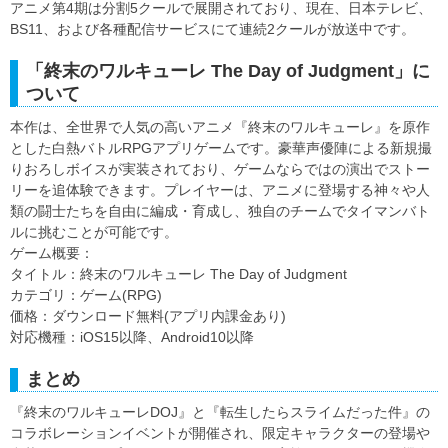
アニメ第4期は分割5クールで展開されており、現在、日本テレビ、
BS11、および各種配信サービスにて連続2クールが放送中です。
「終末のワルキューレ The Day of Judgment」に
ついて
本作は、全世界で人気の高いアニメ『終末のワルキューレ』を原作
とした白熱バトルRPGアプリゲームです。豪華声優陣による新規撮
りおろしボイスが実装されており、ゲームならではの演出でストー
リーを追体験できます。プレイヤーは、アニメに登場する神々や人
類の闘士たちを自由に編成・育成し、独自のチームでタイマンバト
ルに挑むことが可能です。
ゲーム概要：
タイトル：終末のワルキューレ The Day of Judgment
カテゴリ：ゲーム(RPG)
価格：ダウンロード無料(アプリ内課金あり)
対応機種：iOS15以降、Android10以降
まとめ
『終末のワルキューレDOJ』と『転生したらスライムだった件』の
コラボレーションイベントが開催され、限定キャラクターの登場や